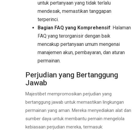
untuk pertanyaan yang tidak terlalu
mendesak, memastikan tanggapan
terperinci.
Bagian FAQ yang Komprehensif
: Halaman
FAQ yang terorganisir dengan baik
mencakup pertanyaan umum mengenai
manajemen akun, pembayaran, dan aturan
permainan.
Perjudian yang Bertanggung
Jawab
Majestibet mempromosikan perjudian yang
bertanggung jawab untuk memastikan lingkungan
permainan yang aman. Mereka menyediakan alat dan
sumber daya untuk membantu pemain mengelola
kebiasaan perjudian mereka, termasuk: