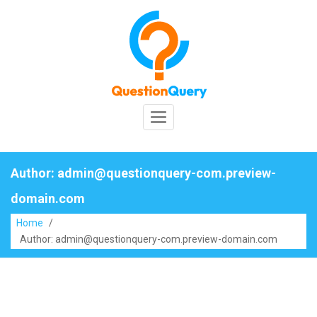
Skip
to
content
Toggle
Navigation
Author:
admin@questionquery-com.preview-
domain.com
Home
/
Author:
admin@questionquery-com.preview-domain.com