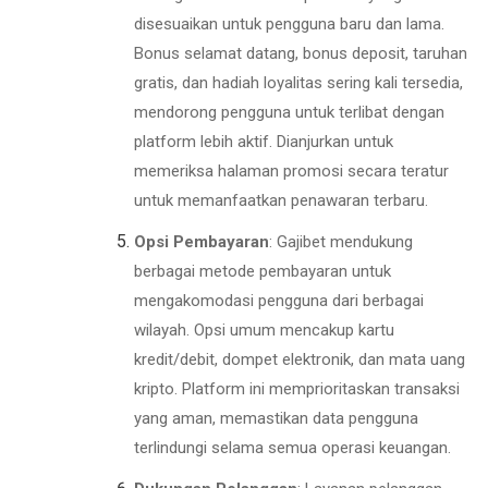
disesuaikan untuk pengguna baru dan lama.
Bonus selamat datang, bonus deposit, taruhan
gratis, dan hadiah loyalitas sering kali tersedia,
mendorong pengguna untuk terlibat dengan
platform lebih aktif. Dianjurkan untuk
memeriksa halaman promosi secara teratur
untuk memanfaatkan penawaran terbaru.
Opsi Pembayaran
: Gajibet mendukung
berbagai metode pembayaran untuk
mengakomodasi pengguna dari berbagai
wilayah. Opsi umum mencakup kartu
kredit/debit, dompet elektronik, dan mata uang
kripto. Platform ini memprioritaskan transaksi
yang aman, memastikan data pengguna
terlindungi selama semua operasi keuangan.