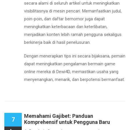
secara alami di seluruh artikel untuk meningkatkan
visibilitasnya di mesin pencari. Memanfaatkan judul,
poin-poin, dan daftar bernomor juga dapat
meningkatkan keterbacaan dan keterlibatan,
menjadikan konten lebih ramah pengguna sekaligus
berkinerja baik di hasil penelusuran.
Dengan menerapkan tips ini secara bijaksana, pemain
dapat meningkatkan pengalaman bermain game
online mereka di Dewi4D, memastikan usaha yang
menyenangkan, menarik, dan berpotensi bermanfaat.
Memahami Gajibet: Panduan
7
Komprehensif untuk Pengguna Baru