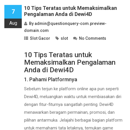
10 Tips Teratas untuk Memaksimalkan
7
Pengalaman Anda di Dewi4D
Aug
By
admin@questionquery-com.preview-
domain.com
Slot Gacor
slot
No Comments
10 Tips Teratas untuk
Memaksimalkan Pengalaman
Anda di Dewi4D
1. Pahami Platformnya
Sebelum terjun ke platform online apa pun seperti
Dewi4D, meluangkan waktu untuk membiasakan diri
dengan fitur-fiturnya sangatlah penting. Dewi4D
menawarkan beragam permainan, promosi, dan
pilihan antarmuka. Jelajahi berbagai bagian platform
untuk memahami tata letaknya, temukan game