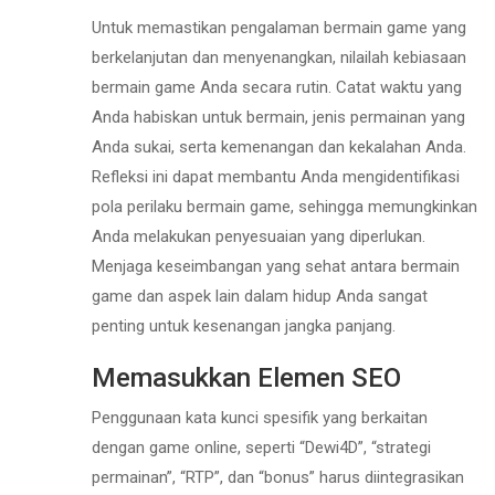
Untuk memastikan pengalaman bermain game yang
berkelanjutan dan menyenangkan, nilailah kebiasaan
bermain game Anda secara rutin. Catat waktu yang
Anda habiskan untuk bermain, jenis permainan yang
Anda sukai, serta kemenangan dan kekalahan Anda.
Refleksi ini dapat membantu Anda mengidentifikasi
pola perilaku bermain game, sehingga memungkinkan
Anda melakukan penyesuaian yang diperlukan.
Menjaga keseimbangan yang sehat antara bermain
game dan aspek lain dalam hidup Anda sangat
penting untuk kesenangan jangka panjang.
Memasukkan Elemen SEO
Penggunaan kata kunci spesifik yang berkaitan
dengan game online, seperti “Dewi4D”, “strategi
permainan”, “RTP”, dan “bonus” harus diintegrasikan