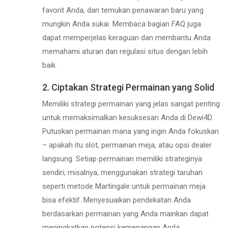
favorit Anda, dan temukan penawaran baru yang
mungkin Anda sukai. Membaca bagian FAQ juga
dapat memperjelas keraguan dan membantu Anda
memahami aturan dan regulasi situs dengan lebih
baik.
2. Ciptakan Strategi Permainan yang Solid
Memiliki strategi permainan yang jelas sangat penting
untuk memaksimalkan kesuksesan Anda di Dewi4D.
Putuskan permainan mana yang ingin Anda fokuskan
– apakah itu slot, permainan meja, atau opsi dealer
langsung. Setiap permainan memiliki strateginya
sendiri; misalnya, menggunakan strategi taruhan
seperti metode Martingale untuk permainan meja
bisa efektif. Menyesuaikan pendekatan Anda
berdasarkan permainan yang Anda mainkan dapat
meningkatkan potensi kemenangan Anda.