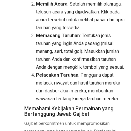
Memilih Acara
: Setelah memilih olahraga,
telusuri acara yang dijadwalkan. Klik pada
acara tersebut untuk melihat pasar dan opsi
taruhan yang tersedia.
Memasang Taruhan
: Tentukan jenis
taruhan yang ingin Anda pasang (misal
menang, seri, total gol). Masukkan jumlah
taruhan Anda dan konfirmasikan taruhan
Anda dengan mengklik tombol yang sesuai.
Pelacakan Taruhan
: Pengguna dapat
melacak riwayat dan hasil taruhan mereka
dari dasbor akun mereka, memberikan
wawasan tentang kinerja taruhan mereka.
Memahami Kebijakan Permainan yang
Bertanggung Jawab Gajibet
Gajibet berkomitmen untuk mempromosikan