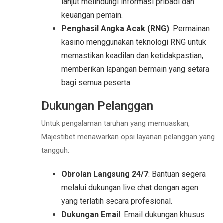
lanjut melindungi informasi pribadi dan
keuangan pemain.
Penghasil Angka Acak (RNG)
: Permainan
kasino menggunakan teknologi RNG untuk
memastikan keadilan dan ketidakpastian,
memberikan lapangan bermain yang setara
bagi semua peserta.
Dukungan Pelanggan
Untuk pengalaman taruhan yang memuaskan,
Majestibet menawarkan opsi layanan pelanggan yang
tangguh:
Obrolan Langsung 24/7
: Bantuan segera
melalui dukungan live chat dengan agen
yang terlatih secara profesional.
Dukungan Email
: Email dukungan khusus