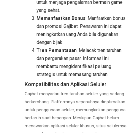
untuk menjaga pengalaman bermain game
yang sehat.
Memanfaatkan Bonus
: Manfaatkan bonus
dan promosi Gajibet. Penawaran ini dapat
meningkatkan uang Anda bila digunakan
dengan bijak.
Tren Pemantauan
: Melacak tren taruhan
dan pergerakan pasar. Informasi ini
membantu mengidentifikasi peluang
strategis untuk memasang taruhan.
Kompatibilitas dan Aplikasi Seluler
Gajibet menyadari tren taruhan seluler yang sedang
berkembang. Platformnya sepenuhnya dioptimalkan
untuk penggunaan seluler, memungkinkan pengguna
bertaruh saat bepergian. Meskipun Gajibet belum
menawarkan aplikasi seluler khusus, situs selulernya