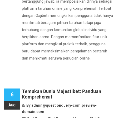
bertanggung jawab, ia memposisikan dirinya sebagai
platform taruhan online yang komprehensif. Terlibat
dengan Gajibet memungkinkan pengguna tidak hanya
menikmati beragam pilihan taruhan tetapi juga
terhubung dengan komunitas global individu yang
berpikiran sama. Dengan memanfaatkan fitur unik
platform dan mengikuti praktik terbaik, pengguna
baru dapat memaksimalkan pengalaman bertaruh
dan menikmati serunya perjudian online.
Temukan Dunia Majestibet: Panduan
6
Komprehensif
Aug
By
admin@questionquery-com.preview-
domain.com