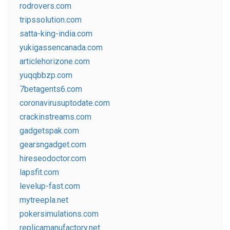
rodrovers.com
tripssolution.com
satta-king-india.com
yukigassencanada.com
articlehorizone.com
yuqqbbzp.com
7betagents6.com
coronavirusuptodate.com
crackinstreams.com
gadgetspak.com
gearsngadget.com
hireseodoctor.com
lapsfit.com
levelup-fast.com
mytreepla.net
pokersimulations.com
replicamanufactory.net