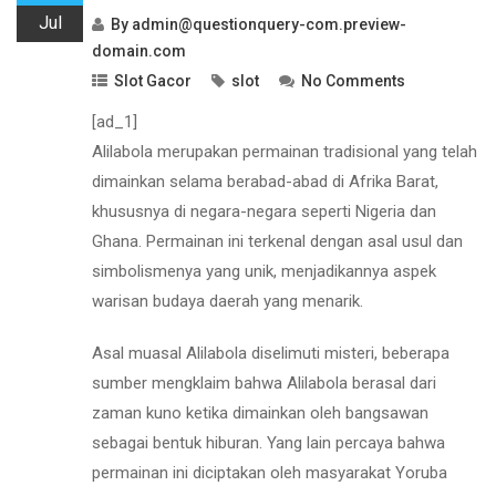
Jul
By
admin@questionquery-com.preview-
domain.com
Slot Gacor
slot
No Comments
[ad_1]
Alilabola merupakan permainan tradisional yang telah
dimainkan selama berabad-abad di Afrika Barat,
khususnya di negara-negara seperti Nigeria dan
Ghana. Permainan ini terkenal dengan asal usul dan
simbolismenya yang unik, menjadikannya aspek
warisan budaya daerah yang menarik.
Asal muasal Alilabola diselimuti misteri, beberapa
sumber mengklaim bahwa Alilabola berasal dari
zaman kuno ketika dimainkan oleh bangsawan
sebagai bentuk hiburan. Yang lain percaya bahwa
permainan ini diciptakan oleh masyarakat Yoruba