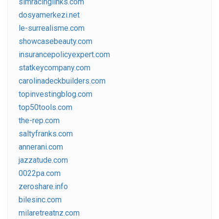
simracinglinks.com
dosyamerkezi.net
le-surrealisme.com
showcasebeauty.com
insurancepolicyexpert.com
statkeycompany.com
carolinadeckbuilders.com
topinvestingblog.com
top50tools.com
the-rep.com
saltyfranks.com
annerani.com
jazzatude.com
0022pa.com
zeroshare.info
bilesinc.com
milaretreatnz.com