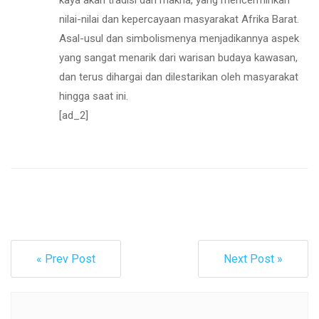
kaya akan tradisi dan makna, yang mencerminkan
nilai-nilai dan kepercayaan masyarakat Afrika Barat.
Asal-usul dan simbolismenya menjadikannya aspek
yang sangat menarik dari warisan budaya kawasan,
dan terus dihargai dan dilestarikan oleh masyarakat
hingga saat ini.
[ad_2]
« Prev Post
Next Post »