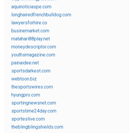
aquinoticiaspe.com
longhairedfrenchbulldog.com
lawyersforhire.co
businemarket.com
matahari88play.net
moneydescriptor.com
youthsmagazine.com
painaidee.net
sportsdarkest.com
webtoon.biz
thesportswires.com
hyungpro.com
sportingnewsnet.com
sportstime24day.com
sporteslive.com
theblingblingshields.com