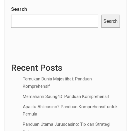
Search
Search
Recent Posts
Temukan Dunia Majestibet: Panduan
Komprehensif
Memahami Saung4D: Panduan Komprehensif
Apa itu Ahlicasino? Panduan Komprehensif untuk
Pemula
Panduan Utama Juruscasino: Tip dan Strategi