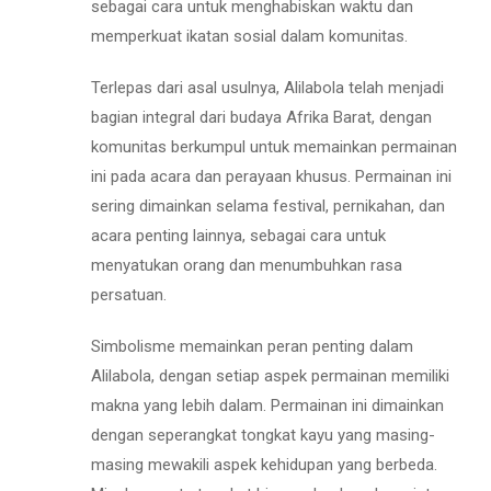
sebagai cara untuk menghabiskan waktu dan
memperkuat ikatan sosial dalam komunitas.
Terlepas dari asal usulnya, Alilabola telah menjadi
bagian integral dari budaya Afrika Barat, dengan
komunitas berkumpul untuk memainkan permainan
ini pada acara dan perayaan khusus. Permainan ini
sering dimainkan selama festival, pernikahan, dan
acara penting lainnya, sebagai cara untuk
menyatukan orang dan menumbuhkan rasa
persatuan.
Simbolisme memainkan peran penting dalam
Alilabola, dengan setiap aspek permainan memiliki
makna yang lebih dalam. Permainan ini dimainkan
dengan seperangkat tongkat kayu yang masing-
masing mewakili aspek kehidupan yang berbeda.