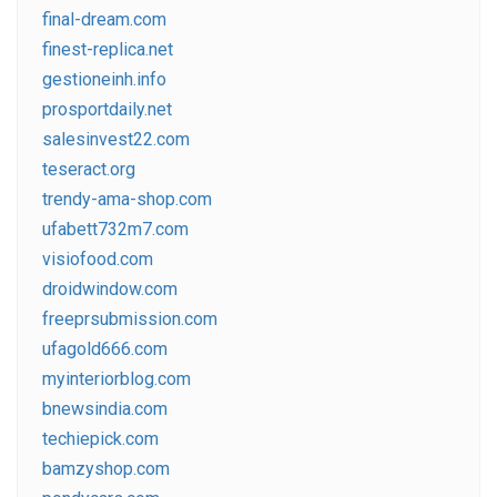
final-dream.com
finest-replica.net
gestioneinh.info
prosportdaily.net
salesinvest22.com
teseract.org
trendy-ama-shop.com
ufabett732m7.com
visiofood.com
droidwindow.com
freeprsubmission.com
ufagold666.com
myinteriorblog.com
bnewsindia.com
techiepick.com
bamzyshop.com