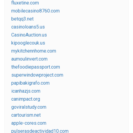
fluxetine.com
mobilecasino8760.com
betqq3.net
casinoloans5.us
CasinoAuction.us
kipooglecouk.us
mykitchennhome.com
aumoulinvert.com
thefoodiepassport.com
superwindowproject.com
papibakigrafo.com
icanhazjs.com
canimpact.org
goviralstudy.com
cartourism.net
apple-cores.com
pulserasdeactividad10.com