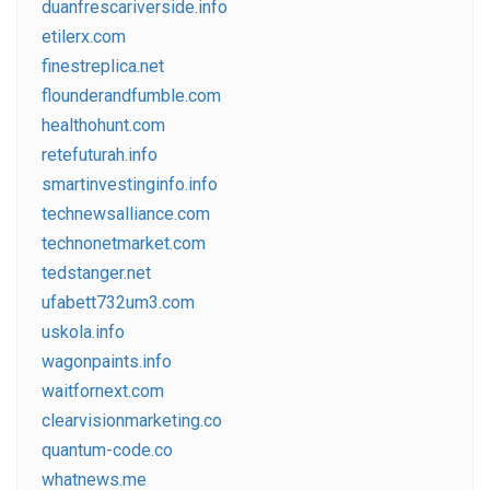
duanfrescariverside.info
etilerx.com
finestreplica.net
flounderandfumble.com
healthohunt.com
retefuturah.info
smartinvestinginfo.info
technewsalliance.com
technonetmarket.com
tedstanger.net
ufabett732um3.com
uskola.info
wagonpaints.info
waitfornext.com
clearvisionmarketing.co
quantum-code.co
whatnews.me