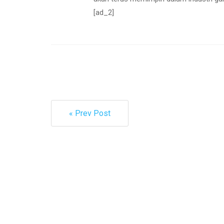
[ad_2]
« Prev Post