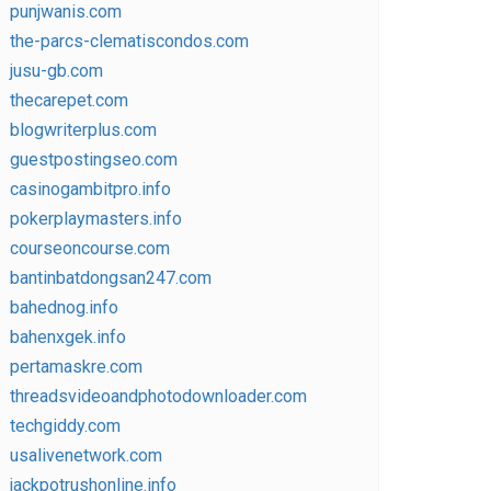
punjwanis.com
the-parcs-clematiscondos.com
jusu-gb.com
thecarepet.com
blogwriterplus.com
guestpostingseo.com
casinogambitpro.info
pokerplaymasters.info
courseoncourse.com
bantinbatdongsan247.com
bahednog.info
bahenxgek.info
pertamaskre.com
threadsvideoandphotodownloader.com
techgiddy.com
usalivenetwork.com
jackpotrushonline.info