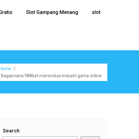
Gratis
Slot Gampang Menang
slot
Home
/
Bagaimana 988bet merevolusi industri game online
Search