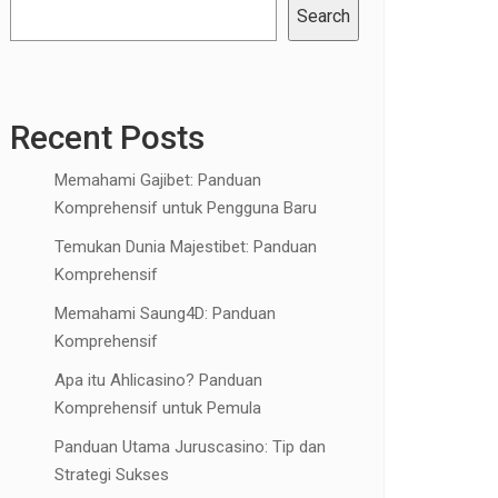
Search
Recent Posts
Memahami Gajibet: Panduan
Komprehensif untuk Pengguna Baru
Temukan Dunia Majestibet: Panduan
Komprehensif
Memahami Saung4D: Panduan
Komprehensif
Apa itu Ahlicasino? Panduan
Komprehensif untuk Pemula
Panduan Utama Juruscasino: Tip dan
Strategi Sukses