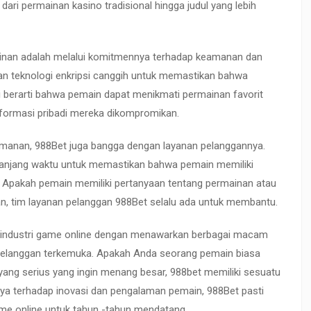
ari permainan kasino tradisional hingga judul yang lebih
inan adalah melalui komitmennya terhadap keamanan dan
an teknologi enkripsi canggih untuk memastikan bahwa
berarti bahwa pemain dapat menikmati permainan favorit
nformasi pribadi mereka dikompromikan.
amanan, 988Bet juga bangga dengan layanan pelanggannya.
anjang waktu untuk memastikan bahwa pemain memiliki
Apakah pemain memiliki pertanyaan tentang permainan atau
, tim layanan pelanggan 988Bet selalu ada untuk membantu.
i industri game online dengan menawarkan berbagai macam
 pelanggan terkemuka. Apakah Anda seorang pemain biasa
ang serius yang ingin menang besar, 988bet memiliki sesuatu
a terhadap inovasi dan pengalaman pemain, 988Bet pasti
me online untuk tahun -tahun mendatang.