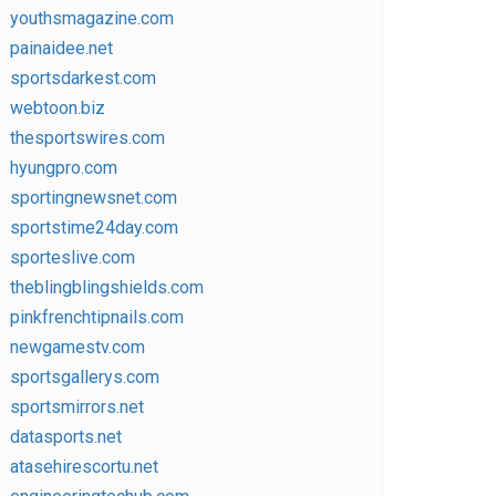
youthsmagazine.com
painaidee.net
sportsdarkest.com
webtoon.biz
thesportswires.com
hyungpro.com
sportingnewsnet.com
sportstime24day.com
sporteslive.com
theblingblingshields.com
pinkfrenchtipnails.com
newgamestv.com
sportsgallerys.com
sportsmirrors.net
datasports.net
atasehirescortu.net