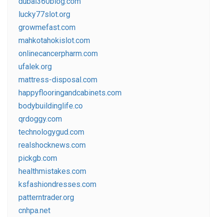
dubai360blog.com
lucky77slot.org
growmefast.com
mahkotahokislot.com
onlinecancerpharm.com
ufalek.org
mattress-disposal.com
happyflooringandcabinets.com
bodybuildinglife.co
qrdoggy.com
technologygud.com
realshocknews.com
pickgb.com
healthmistakes.com
ksfashiondresses.com
patterntrader.org
cnhpa.net