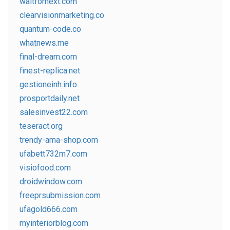
waitfornext.com
clearvisionmarketing.co
quantum-code.co
whatnews.me
final-dream.com
finest-replica.net
gestioneinh.info
prosportdaily.net
salesinvest22.com
teseract.org
trendy-ama-shop.com
ufabett732m7.com
visiofood.com
droidwindow.com
freeprsubmission.com
ufagold666.com
myinteriorblog.com