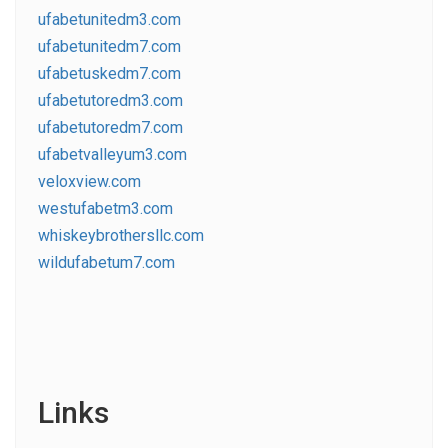
ufabetunitedm3.com
ufabetunitedm7.com
ufabetuskedm7.com
ufabetutoredm3.com
ufabetutoredm7.com
ufabetvalleyum3.com
veloxview.com
westufabetm3.com
whiskeybrothersllc.com
wildufabetum7.com
Links