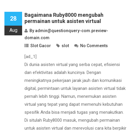
Bagaimana Ruby8000 mengubah
28
permainan untuk asisten virtual
Aug
By
admin@questionquery-com.preview-
domain.com
Slot Gacor
slot
No Comments
[ad_1]
Di dunia asisten virtual yang serba cepat, efisiensi
dan efektivitas adalah kuncinya. Dengan
meningkatnya pekerjaan jarak jauh dan komunikasi
digital, permintaan untuk layanan asisten virtual tidak
pernah lebih tinggi. Namun, menemukan asisten
virtual yang tepat yang dapat memenuhi kebutuhan
spesifik Anda bisa menjadi tugas yang menakutkan.
Di situlah Ruby8000 masuk, mengubah permainan
untuk asisten virtual dan merevolusi cara kita berpikir