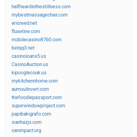
halfheardinthestillness.com
mybestmassagechair.com
ericreed.net
fluxetine.com
mobilecasino8760.com
betqq3.net
casinoloans5.us
CasinoAuction.us
kipooglecouk.us
mykitchennhome.com
aumoulinvert.com
thefoodiepassport.com
superwindowproject.com
papibakigrafo.com
icanhazjs.com
canimpact.org