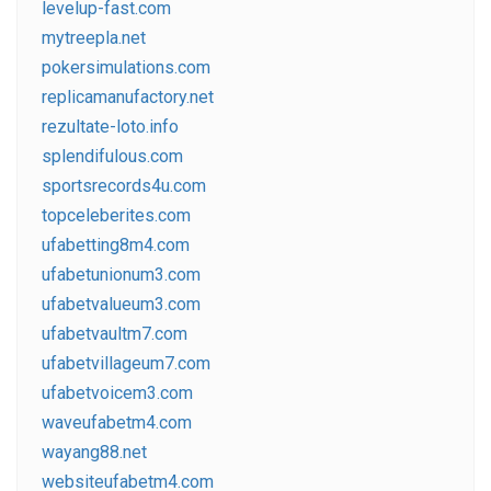
levelup-fast.com
mytreepla.net
pokersimulations.com
replicamanufactory.net
rezultate-loto.info
splendifulous.com
sportsrecords4u.com
topceleberites.com
ufabetting8m4.com
ufabetunionum3.com
ufabetvalueum3.com
ufabetvaultm7.com
ufabetvillageum7.com
ufabetvoicem3.com
waveufabetm4.com
wayang88.net
websiteufabetm4.com