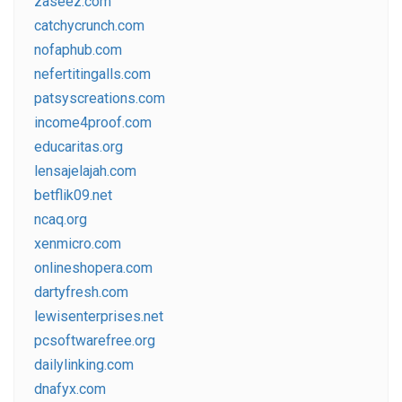
zaseez.com
catchycrunch.com
nofaphub.com
nefertitingalls.com
patsyscreations.com
income4proof.com
educaritas.org
lensajelajah.com
betflik09.net
ncaq.org
xenmicro.com
onlineshopera.com
dartyfresh.com
lewisenterprises.net
pcsoftwarefree.org
dailylinking.com
dnafyx.com