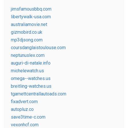
jimsfamousbbq.com
libertywalk-usa.com
australiamovie.net
gizmobird.co.uk
mp3djsong.com
coursdanglaistoulouse.com
neptunuslex.com
auguri-di-natale.info
michelewatch.us
omega--watches.us
breitling-watches.us
tgarnettcentrallautoads.com
fixadvert.com
autopluz.co
save3time-c.com
vexonhcf.com