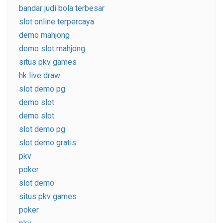
bandar judi bola terbesar
slot online terpercaya
demo mahjong
demo slot mahjong
situs pkv games
hk live draw
slot demo pg
demo slot
demo slot
slot demo pg
slot demo gratis
pkv
poker
slot demo
situs pkv games
poker