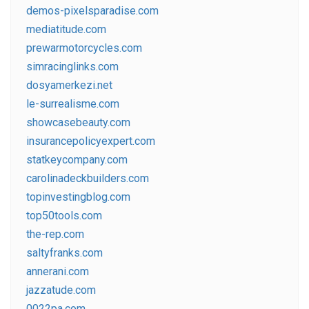
demos-pixelsparadise.com
mediatitude.com
prewarmotorcycles.com
simracinglinks.com
dosyamerkezi.net
le-surrealisme.com
showcasebeauty.com
insurancepolicyexpert.com
statkeycompany.com
carolinadeckbuilders.com
topinvestingblog.com
top50tools.com
the-rep.com
saltyfranks.com
annerani.com
jazzatude.com
0022pa.com