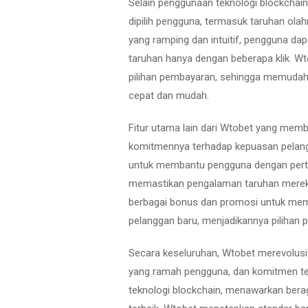
Selain penggunaan teknologi blockchain
dipilih pengguna, termasuk taruhan ola
yang ramping dan intuitif, pengguna 
taruhan hanya dengan beberapa klik. W
pilihan pembayaran, sehingga memuda
cepat dan mudah.
Fitur utama lain dari Wtobet yang memb
komitmennya terhadap kepuasan pelang
untuk membantu pengguna dengan perta
memastikan pengalaman taruhan merek
berbagai bonus dan promosi untuk mem
pelanggan baru, menjadikannya pilihan p
Secara keseluruhan, Wtobet merevolusi i
yang ramah pengguna, dan komitmen t
teknologi blockchain, menawarkan bera