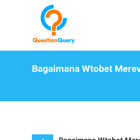
Skip
to
content
Bagaimana Wtobet Merevo