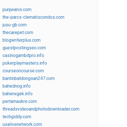
punjwanis.com
the-parcs-clematiscondos.com
jusu-gb.com
thecarepet.com
blogwriterplus.com
guestpostingseo.com
casinogambitpro.info
pokerplaymasters.info
courseoncourse.com
bantinbatdongsan247.com
bahednog.info
bahenxgek.info
pertamaskre.com
threadsvideoandphotodownloader.com
techgiddy.com
usalivenetwork.com