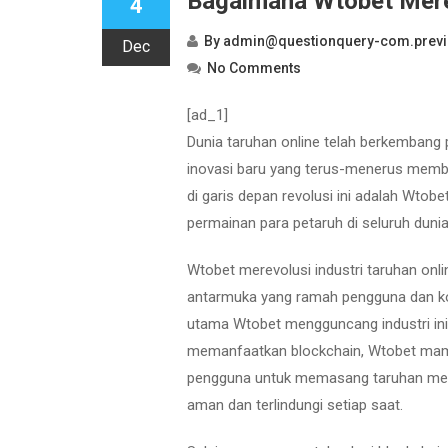
Bagaimana Wtobet Merev
4
By
admin@questionquery-com.prev
Dec
No Comments
[ad_1]
Dunia taruhan online telah berkembang 
inovasi baru yang terus-menerus memben
di garis depan revolusi ini adalah Wtob
permainan para petaruh di seluruh dunia
Wtobet merevolusi industri taruhan onlin
antarmuka yang ramah pengguna dan ko
utama Wtobet mengguncang industri ini
memanfaatkan blockchain, Wtobet mam
pengguna untuk memasang taruhan mer
aman dan terlindungi setiap saat.