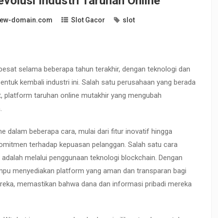
olusi Industri Taruhan Online
iew-domain.com
Slot Gacor
slot
pesat selama beberapa tahun terakhir, dengan teknologi dan
tuk kembali industri ini. Salah satu perusahaan yang berada
et, platform taruhan online mutakhir yang mengubah
.
e dalam beberapa cara, mulai dari fitur inovatif hingga
mitmen terhadap kepuasan pelanggan. Salah satu cara
 adalah melalui penggunaan teknologi blockchain. Dengan
pu menyediakan platform yang aman dan transparan bagi
eka, memastikan bahwa dana dan informasi pribadi mereka