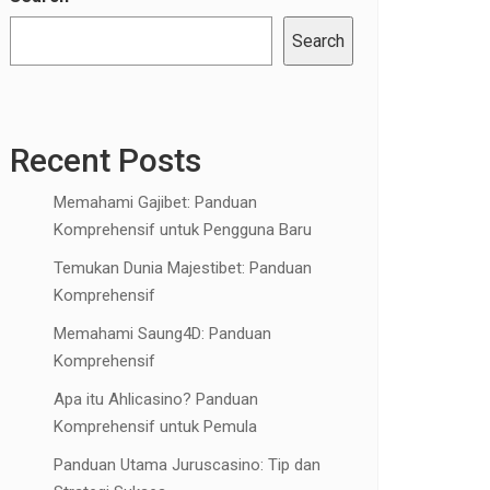
Search
Recent Posts
Memahami Gajibet: Panduan
Komprehensif untuk Pengguna Baru
Temukan Dunia Majestibet: Panduan
Komprehensif
Memahami Saung4D: Panduan
Komprehensif
Apa itu Ahlicasino? Panduan
Komprehensif untuk Pemula
Panduan Utama Juruscasino: Tip dan