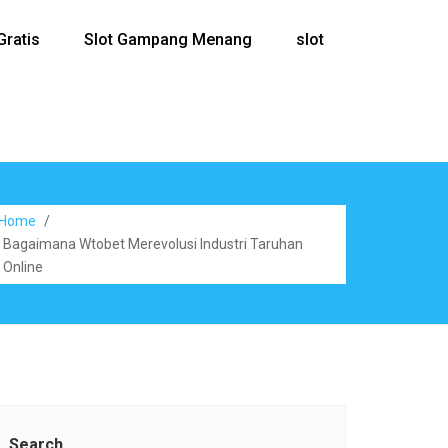
Gratis
Slot Gampang Menang
slot
Home
/
Bagaimana Wtobet Merevolusi Industri Taruhan
Online
Search