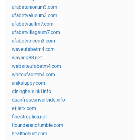
ufabetunionum3.com
ufabetvalueum3.com
ufabetvaultm7.com
ufabetvillageum7.com
ufabetvoicem3.com
waveufabetm4.com
wayang88.net
websiteufabetm4.com
whiteufabetm4.com
anikalappy.com
dininghelsinki.info
duanfrescariverside.info
etilerx.com
finestreplica.net
flounderandfumble.com
healthohunt.com