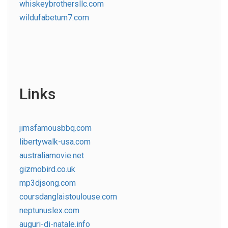
whiskeybrothersllc.com
wildufabetum7.com
Links
jimsfamousbbq.com
libertywalk-usa.com
australiamovie.net
gizmobird.co.uk
mp3djsong.com
coursdanglaistoulouse.com
neptunuslex.com
auguri-di-natale.info