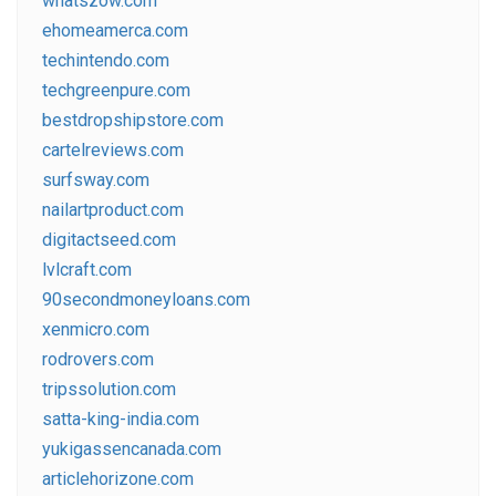
whatszow.com
ehomeamerca.com
techintendo.com
techgreenpure.com
bestdropshipstore.com
cartelreviews.com
surfsway.com
nailartproduct.com
digitactseed.com
lvlcraft.com
90secondmoneyloans.com
xenmicro.com
rodrovers.com
tripssolution.com
satta-king-india.com
yukigassencanada.com
articlehorizone.com