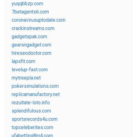
yuqqbbzp.com
7betagents6.com
coronavirusuptodate.com
crackinstreams.com
gadgetspak.com
gearsngadget.com
hireseodoctor.com
lapsfit.com
levelup-fast.com
mytreepla.net
pokersimulations.com
replicamanufactory.net
rezultate-loto.info
splendifulous.com
sportsrecords4u.com
topceleberites.com
ufabetting8m4.com