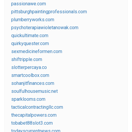
passionawe.com
pittsburghpaintingprofessionals.com
plumberryworks.com
psychoterapiawioletanowak.com
quickultimate.com
quirkyquester.com
sexmedicineformen.com
shiftripple.com
slotterpercaya.co
smartcoolbox.com
sohanjitfinances.com
soulfulhousemusic.net
sparklooms.com
tacticalcontractingllc.com
thecapitalpowers.com
tobabet88slot3.com
todayscurrentnews.com