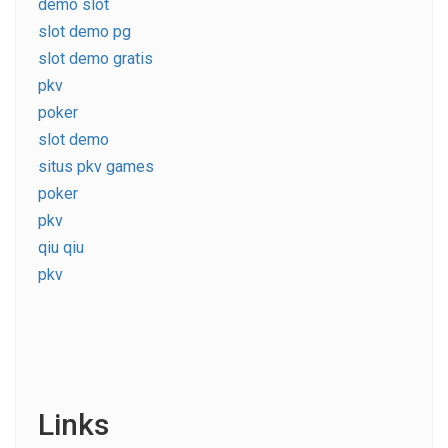
demo slot
slot demo pg
slot demo gratis
pkv
poker
slot demo
situs pkv games
poker
pkv
qiu qiu
pkv
Links