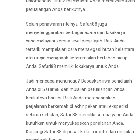
rekomendasi untuk membantu Anda memaksimalkan
petualangan Anda berikutnya.
Selain penawaran ritelnya, Safari88 juga
menyelenggarakan berbagai acara dan lokakarya
yang melayani semua level penjelajah. Baik Anda
tertarik mempelajari cara menavigasi hutan belantara
atau ingin mengasah keterampilan bertahan hidup
Anda, Safari88 memiliki lokakarya untuk Anda.
Jadi mengapa menunggu? Bebaskan jiwa penjelajah
Anda di Safari88 dan mulailah petualangan Anda
berikutnya hari ini. Baik Anda merencanakan
perjalanan berkemah di akhir pekan atau ekspedisi
selama sebulan, Safari88 memiliki semua yang Anda
butuhkan untuk menyukseskan perjalanan Anda.
Kunjungi Safari88 di pusat kota Toronto dan mulailah