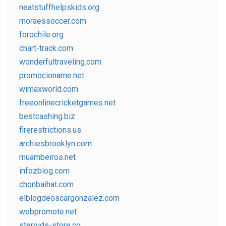
neatstuffhelpskids.org
moraessoccer.com
forochile.org
chart-track.com
wonderfultraveling.com
promocioname.net
wimaxworld.com
freeonlinecricketgames.net
bestcashing.biz
firerestrictions.us
archiesbrooklyn.com
muambeiros.net
infozblog.com
chonbaihat.com
elblogdeoscargonzalez.com
webpromote.net
steroids-store.co