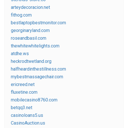
arteydecoracion.net
fithog.com
bestlaptopbestmonitor.com
georginaryland.com
roseandbasil.com
thewhitewhitelights.com
atdhe.ws
heckrodtwetland.org
halfheardinthestillness.com
mybestmassagechair.com
ericreed.net
fluxetine.com
mobilecasino8760.com
betqq3.net
casinoloans5.us
CasinoAuction.us