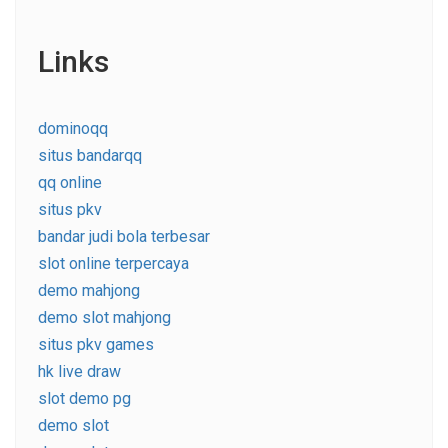
Links
dominoqq
situs bandarqq
qq online
situs pkv
bandar judi bola terbesar
slot online terpercaya
demo mahjong
demo slot mahjong
situs pkv games
hk live draw
slot demo pg
demo slot