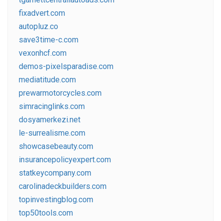
fixadvert.com
autopluz.co
save3time-c.com
vexonhcf.com
demos-pixelsparadise.com
mediatitude.com
prewarmotorcycles.com
simracinglinks.com
dosyamerkezi.net
le-surrealisme.com
showcasebeauty.com
insurancepolicyexpert.com
statkeycompany.com
carolinadeckbuilders.com
topinvestingblog.com
top50tools.com