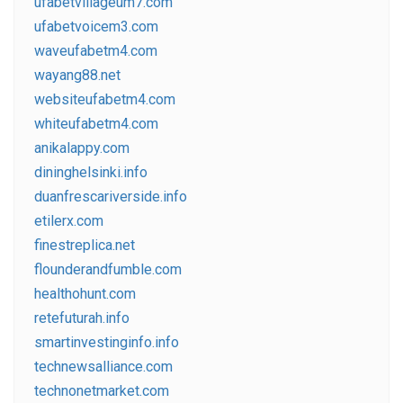
ufabetvillageum7.com
ufabetvoicem3.com
waveufabetm4.com
wayang88.net
websiteufabetm4.com
whiteufabetm4.com
anikalappy.com
dininghelsinki.info
duanfrescariverside.info
etilerx.com
finestreplica.net
flounderandfumble.com
healthohunt.com
retefuturah.info
smartinvestinginfo.info
technewsalliance.com
technonetmarket.com