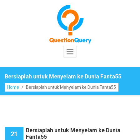
Skip
to
content
Toggle
Navigation
Bersiaplah untuk Menyelam ke Dunia Fanta55
Home
/
Bersiaplah untuk Menyelam ke Dunia Fanta55
Bersiaplah untuk Menyelam ke Dunia
21
Fanta55