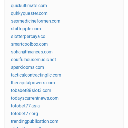
quickultimate.com
quirkyquester.com
sexmedicineformen.com
shiftripple.com
slotterpercaya.co
smartcoolbox.com
sohanjitfinances.com
soulfulhousemusic.net
sparklooms.com
tacticalcontractingllc.com
thecapitalpowers.com
tobabet88slot3.com
todayscurrentnews.com
totobet77.asia
totobet77.org
trendingpublication.com