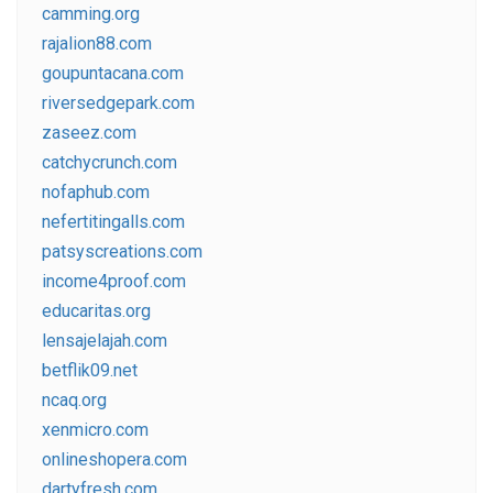
camming.org
rajalion88.com
goupuntacana.com
riversedgepark.com
zaseez.com
catchycrunch.com
nofaphub.com
nefertitingalls.com
patsyscreations.com
income4proof.com
educaritas.org
lensajelajah.com
betflik09.net
ncaq.org
xenmicro.com
onlineshopera.com
dartyfresh.com