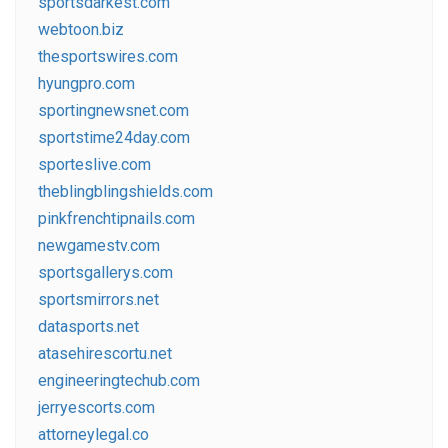
sportsdarkest.com
webtoon.biz
thesportswires.com
hyungpro.com
sportingnewsnet.com
sportstime24day.com
sporteslive.com
theblingblingshields.com
pinkfrenchtipnails.com
newgamestv.com
sportsgallerys.com
sportsmirrors.net
datasports.net
atasehirescortu.net
engineeringtechub.com
jerryescorts.com
attorneylegal.co