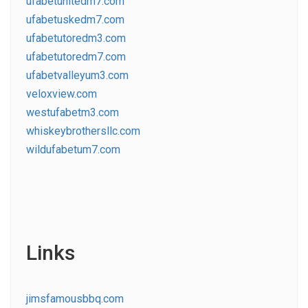
ufabetunitedm7.com
ufabetuskedm7.com
ufabetutoredm3.com
ufabetutoredm7.com
ufabetvalleyum3.com
veloxview.com
westufabetm3.com
whiskeybrothersllc.com
wildufabetum7.com
Links
jimsfamousbbq.com