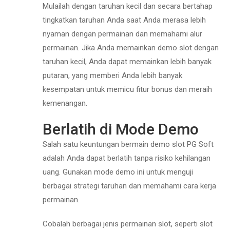
Mulailah dengan taruhan kecil dan secara bertahap
tingkatkan taruhan Anda saat Anda merasa lebih
nyaman dengan permainan dan memahami alur
permainan. Jika Anda memainkan demo slot dengan
taruhan kecil, Anda dapat memainkan lebih banyak
putaran, yang memberi Anda lebih banyak
kesempatan untuk memicu fitur bonus dan meraih
kemenangan.
Berlatih di Mode Demo
Salah satu keuntungan bermain demo slot PG Soft
adalah Anda dapat berlatih tanpa risiko kehilangan
uang. Gunakan mode demo ini untuk menguji
berbagai strategi taruhan dan memahami cara kerja
permainan.
Cobalah berbagai jenis permainan slot, seperti slot