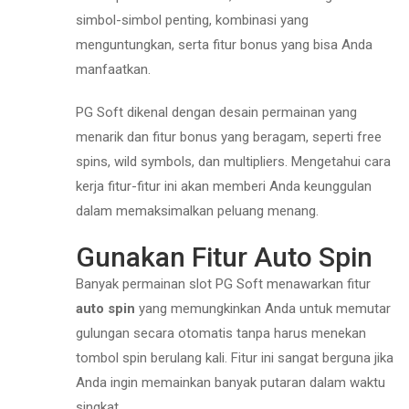
simbol-simbol penting, kombinasi yang
menguntungkan, serta fitur bonus yang bisa Anda
manfaatkan.
PG Soft dikenal dengan desain permainan yang
menarik dan fitur bonus yang beragam, seperti free
spins, wild symbols, dan multipliers. Mengetahui cara
kerja fitur-fitur ini akan memberi Anda keunggulan
dalam memaksimalkan peluang menang.
Gunakan Fitur Auto Spin
Banyak permainan slot PG Soft menawarkan fitur
auto spin
yang memungkinkan Anda untuk memutar
gulungan secara otomatis tanpa harus menekan
tombol spin berulang kali. Fitur ini sangat berguna jika
Anda ingin memainkan banyak putaran dalam waktu
singkat.