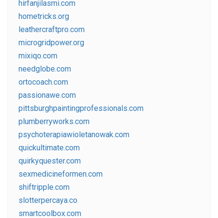
hirfanjilasmi.com
hometricks.org
leathercraftpro.com
microgridpower.org
mixiqo.com
needglobe.com
ortocoach.com
passionawe.com
pittsburghpaintingprofessionals.com
plumberryworks.com
psychoterapiawioletanowak.com
quickultimate.com
quirkyquester.com
sexmedicineformen.com
shiftripple.com
slotterpercaya.co
smartcoolbox.com