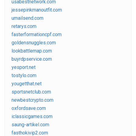
usabestnetwork.com
jessepinkmanoutfit.com
umailsend.com
retarys.com
fasterformationcpf.com
goldensnuggles.com
lookbattlemap.com
buyrdpservice.com
yesport.net
tostylo.com
yougetthat.net
sportsnetclub.com
newbestcrypto.com
oxfordsave.com
iclassicgames.com
saung-artikel.com
fasthokivip2.com