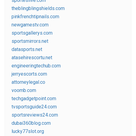
sporteslive.com
theblingblingshields.com
pinkfrenchtipnails.com
newgamestv.com
sportsgallerys.com
sportsmirrors.net
datasports.net
atasehirescortu.net
engineeringtechub.com
jerryescorts.com
attorneylegal.co
voomb.com
techgadgetpoint.com
tvsportsguide24.com
sportsreviews24.com
dubai360blog.com
lucky77slot.org