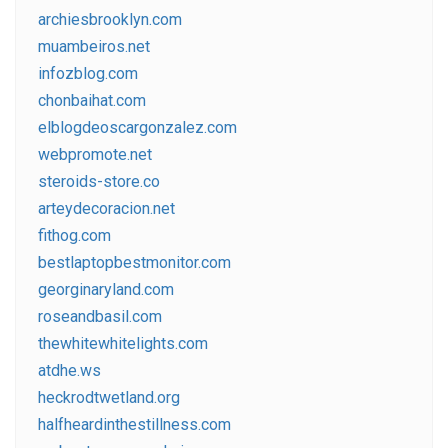
archiesbrooklyn.com
muambeiros.net
infozblog.com
chonbaihat.com
elblogdeoscargonzalez.com
webpromote.net
steroids-store.co
arteydecoracion.net
fithog.com
bestlaptopbestmonitor.com
georginaryland.com
roseandbasil.com
thewhitewhitelights.com
atdhe.ws
heckrodtwetland.org
halfheardinthestillness.com