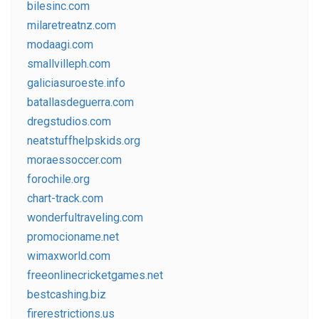
bilesinc.com
milaretreatnz.com
modaagi.com
smallvilleph.com
galiciasuroeste.info
batallasdeguerra.com
dregstudios.com
neatstuffhelpskids.org
moraessoccer.com
forochile.org
chart-track.com
wonderfultraveling.com
promocioname.net
wimaxworld.com
freeonlinecricketgames.net
bestcashing.biz
firerestrictions.us