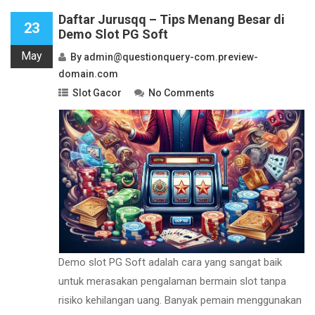
Daftar Jurusqq – Tips Menang Besar di
23
Demo Slot PG Soft
May
By
admin@questionquery-com.preview-
domain.com
Slot Gacor
No Comments
Demo slot PG Soft adalah cara yang sangat baik
untuk merasakan pengalaman bermain slot tanpa
risiko kehilangan uang. Banyak pemain menggunakan