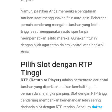
Namun, pastikan Anda memeriksa pengaturan
taruhan saat menggunakan fitur auto spin. Beberapa
pemain cenderung mengatur taruhan yang lebih
tinggi saat menggunakan auto spin tanpa
memperhatikan saldo mereka. Gunakan fitur ini
dengan bijak agar tetap dalam kontrol atas bankroll
Anda.
Pilih Slot dengan RTP
Tinggi
RTP (Return to Player)
adalah persentase dari total
taruhan yang diperkirakan akan kembali kepada
pemain dalam jangka panjang. Slot dengan RTP tinggi
cenderung memberikan kemenangan lebih sering
daripada slot dengan RTP rendah. Sebelum
daftar