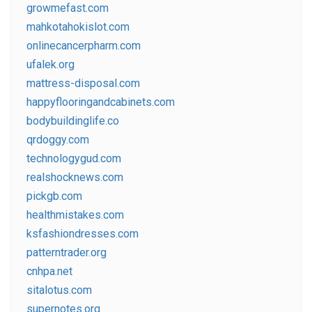
growmefast.com
mahkotahokislot.com
onlinecancerpharm.com
ufalek.org
mattress-disposal.com
happyflooringandcabinets.com
bodybuildinglife.co
qrdoggy.com
technologygud.com
realshocknews.com
pickgb.com
healthmistakes.com
ksfashiondresses.com
patterntrader.org
cnhpa.net
sitalotus.com
supernotes.org