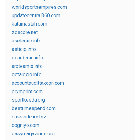
worldsportsempires.com
updatecentral360.com
katamastah.com
zqscore.net
aseleraio.info
asticio.info
egardenio.info
arxteamio.info
getalexio.info
accountaudittaxcon.com
prymprint.com
sportkeeda.org
besttimespend.com
careandcure.biz
cogniyo.com
easymagazines.org