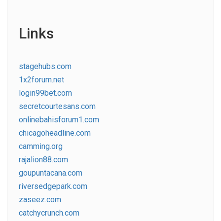
Links
stagehubs.com
1x2forum.net
login99bet.com
secretcourtesans.com
onlinebahisforum1.com
chicagoheadline.com
camming.org
rajalion88.com
goupuntacana.com
riversedgepark.com
zaseez.com
catchycrunch.com