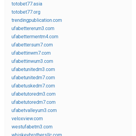
totobet77.asia
totobet77.org
trendingpublication.com
ufabettererum3.com
ufabettermentm4.com
ufabettersum7.com
ufabettinwm7.com
ufabettinwum3.com
ufabetunitedm3.com
ufabetunitedm7.com
ufabetuskedm7.com
ufabetutoredm3.com
ufabetutoredm7.com
ufabetvalleyum3.com
veloxview.com
westufabetm3.com
whiskeybrothersllc.com