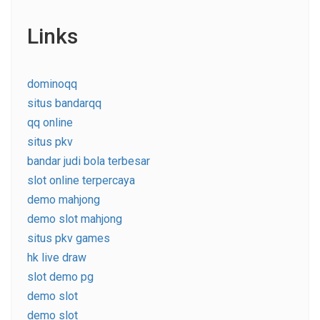
Links
dominoqq
situs bandarqq
qq online
situs pkv
bandar judi bola terbesar
slot online terpercaya
demo mahjong
demo slot mahjong
situs pkv games
hk live draw
slot demo pg
demo slot
demo slot