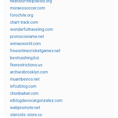
neatstuffhelpskids.org
moraessoccer.com
forochile.org
chart-track.com
wonderfultraveling.com
promocioname.net
wimaxworld.com
freeonlinecricketgames.net
bestcashing.biz
firerestrictions.us
archiesbrooklyn.com
muambeiros.net
infozblog.com
chonbaihat.com
elblogdeoscargonzalez.com
webpromote.net
steroids-store.co