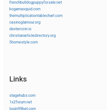
frenchbulldogpuppyforsale.net
kogamasquid.com
themultiplicationtablechart.com
casinoglamour.org
dextercoin.io
christianarticledirectory.org
5homestyle.com
Links
stagehubs.com
1x2forum.net
login99bet.com