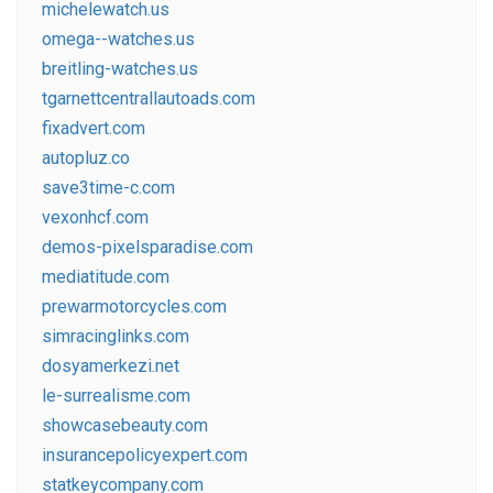
michelewatch.us
omega--watches.us
breitling-watches.us
tgarnettcentrallautoads.com
fixadvert.com
autopluz.co
save3time-c.com
vexonhcf.com
demos-pixelsparadise.com
mediatitude.com
prewarmotorcycles.com
simracinglinks.com
dosyamerkezi.net
le-surrealisme.com
showcasebeauty.com
insurancepolicyexpert.com
statkeycompany.com