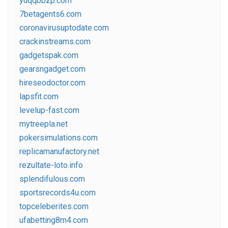
yuqqbbzp.com
7betagents6.com
coronavirusuptodate.com
crackinstreams.com
gadgetspak.com
gearsngadget.com
hireseodoctor.com
lapsfit.com
levelup-fast.com
mytreepla.net
pokersimulations.com
replicamanufactory.net
rezultate-loto.info
splendifulous.com
sportsrecords4u.com
topceleberites.com
ufabetting8m4.com