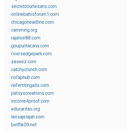
secretcourtesans.com
onlinebahisforum1.com
chicagoheadline.com
camming.org
rajalion88.com
goupuntacana.com
riversedgepark.com
zaseez.com
catchycrunch.com
nofaphub.com
nefertitingalls.com
patsyscreations.com
income4proof.com
educaritas.org
lensajelajah.com
betflik09.net