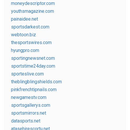
moneydescriptor.com
youthsmagazine.com
painaidee.net
sportsdarkest.com
webtoon.biz
thesportswires.com
hyungpro.com
sportingnewsnet.com
sportstime24day.com
sporteslive.com
theblingblingshields.com
pinkfrenchtipnails.com
newgamestv.com
sportsgallerys.com
sportsmirrors.net
datasports.net
atasehirescortu.net