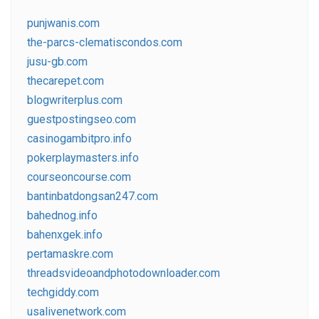
punjwanis.com
the-parcs-clematiscondos.com
jusu-gb.com
thecarepet.com
blogwriterplus.com
guestpostingseo.com
casinogambitpro.info
pokerplaymasters.info
courseoncourse.com
bantinbatdongsan247.com
bahednog.info
bahenxgek.info
pertamaskre.com
threadsvideoandphotodownloader.com
techgiddy.com
usalivenetwork.com