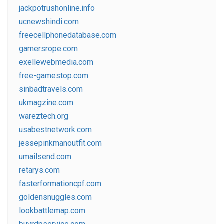
jackpotrushonline.info
ucnewshindi.com
freecellphonedatabase.com
gamersrope.com
exellewebmedia.com
free-gamestop.com
sinbadtravels.com
ukmagzine.com
wareztech.org
usabestnetwork.com
jessepinkmanoutfit.com
umailsend.com
retarys.com
fasterformationcpf.com
goldensnuggles.com
lookbattlemap.com