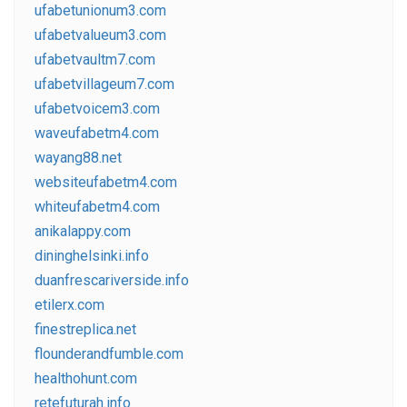
ufabetunionum3.com
ufabetvalueum3.com
ufabetvaultm7.com
ufabetvillageum7.com
ufabetvoicem3.com
waveufabetm4.com
wayang88.net
websiteufabetm4.com
whiteufabetm4.com
anikalappy.com
dininghelsinki.info
duanfrescariverside.info
etilerx.com
finestreplica.net
flounderandfumble.com
healthohunt.com
retefuturah.info