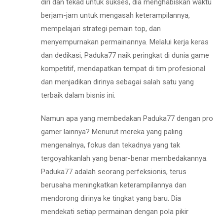
diri dan tekad untuk sukses, dia menghabiskan waktu
berjam-jam untuk mengasah keterampilannya,
mempelajari strategi pemain top, dan
menyempurnakan permainannya. Melalui kerja keras
dan dedikasi, Paduka77 naik peringkat di dunia game
kompetitif, mendapatkan tempat di tim profesional
dan menjadikan dirinya sebagai salah satu yang
terbaik dalam bisnis ini.
Namun apa yang membedakan Paduka77 dengan pro
gamer lainnya? Menurut mereka yang paling
mengenalnya, fokus dan tekadnya yang tak
tergoyahkanlah yang benar-benar membedakannya.
Paduka77 adalah seorang perfeksionis, terus
berusaha meningkatkan keterampilannya dan
mendorong dirinya ke tingkat yang baru. Dia
mendekati setiap permainan dengan pola pikir