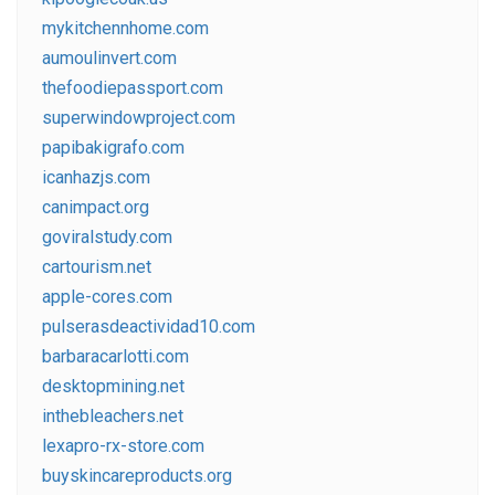
mykitchennhome.com
aumoulinvert.com
thefoodiepassport.com
superwindowproject.com
papibakigrafo.com
icanhazjs.com
canimpact.org
goviralstudy.com
cartourism.net
apple-cores.com
pulserasdeactividad10.com
barbaracarlotti.com
desktopmining.net
inthebleachers.net
lexapro-rx-store.com
buyskincareproducts.org