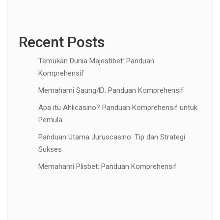
Recent Posts
Temukan Dunia Majestibet: Panduan
Komprehensif
Memahami Saung4D: Panduan Komprehensif
Apa itu Ahlicasino? Panduan Komprehensif untuk
Pemula
Panduan Utama Juruscasino: Tip dan Strategi
Sukses
Memahami Plisbet: Panduan Komprehensif