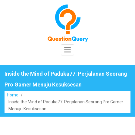
Skip
to
content
Toggle
Navigation
Inside the Mind of Paduka77: Perjalanan Seorang
Pro Gamer Menuju Kesuksesan
Home
/
Inside the Mind of Paduka77: Perjalanan Seorang Pro Gamer
Menuju Kesuksesan