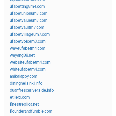
ufabetting8m4.com
ufabetunionum3.com
ufabetvalueum3.com
ufabetvaultm7.com
ufabetvillageum7.com
ufabetvoicem3.com
waveufabetm4.com
wayang88.net
websiteufabetm4.com
whiteufabetm4.com
anikalappy.com
dininghelsinki.info
duanfrescariverside.info
etilerx.com
finestreplica.net
flounderandfumble.com