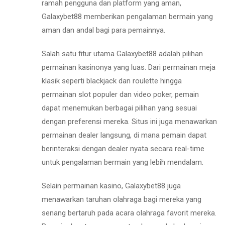
ramah pengguna dan platform yang aman,
Galaxybet88 memberikan pengalaman bermain yang
aman dan andal bagi para pemainnya.
Salah satu fitur utama Galaxybet88 adalah pilihan
permainan kasinonya yang luas. Dari permainan meja
klasik seperti blackjack dan roulette hingga
permainan slot populer dan video poker, pemain
dapat menemukan berbagai pilihan yang sesuai
dengan preferensi mereka. Situs ini juga menawarkan
permainan dealer langsung, di mana pemain dapat
berinteraksi dengan dealer nyata secara real-time
untuk pengalaman bermain yang lebih mendalam.
Selain permainan kasino, Galaxybet88 juga
menawarkan taruhan olahraga bagi mereka yang
senang bertaruh pada acara olahraga favorit mereka.