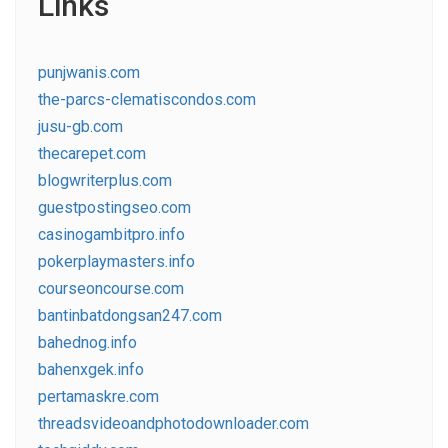
Links
punjwanis.com
the-parcs-clematiscondos.com
jusu-gb.com
thecarepet.com
blogwriterplus.com
guestpostingseo.com
casinogambitpro.info
pokerplaymasters.info
courseoncourse.com
bantinbatdongsan247.com
bahednog.info
bahenxgek.info
pertamaskre.com
threadsvideoandphotodownloader.com