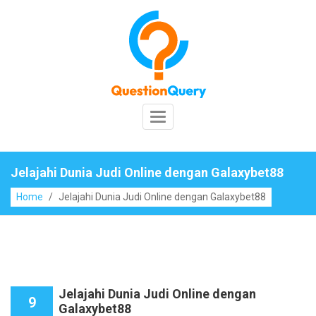
Skip
to
content
Toggle
Navigation
Jelajahi Dunia Judi Online dengan Galaxybet88
Home
/
Jelajahi Dunia Judi Online dengan Galaxybet88
Jelajahi Dunia Judi Online dengan
9
Galaxybet88