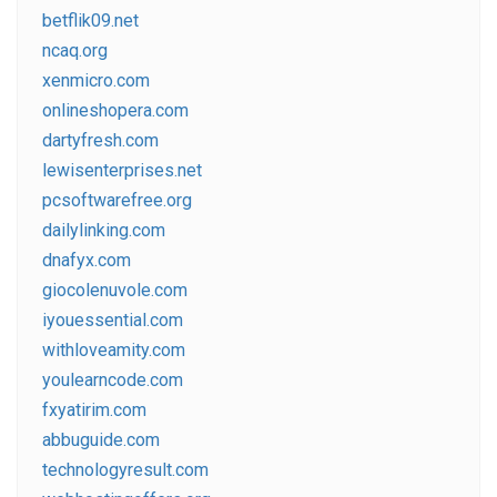
betflik09.net
ncaq.org
xenmicro.com
onlineshopera.com
dartyfresh.com
lewisenterprises.net
pcsoftwarefree.org
dailylinking.com
dnafyx.com
giocolenuvole.com
iyouessential.com
withloveamity.com
youlearncode.com
fxyatirim.com
abbuguide.com
technologyresult.com