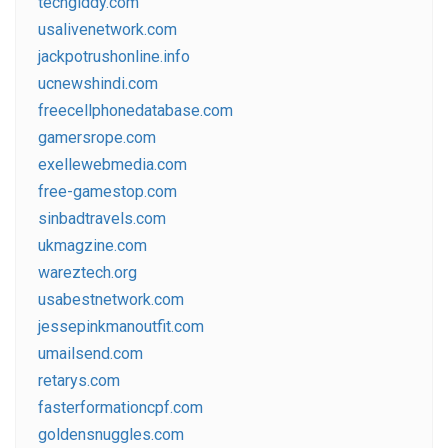
techgiddy.com
usalivenetwork.com
jackpotrushonline.info
ucnewshindi.com
freecellphonedatabase.com
gamersrope.com
exellewebmedia.com
free-gamestop.com
sinbadtravels.com
ukmagzine.com
wareztech.org
usabestnetwork.com
jessepinkmanoutfit.com
umailsend.com
retarys.com
fasterformationcpf.com
goldensnuggles.com