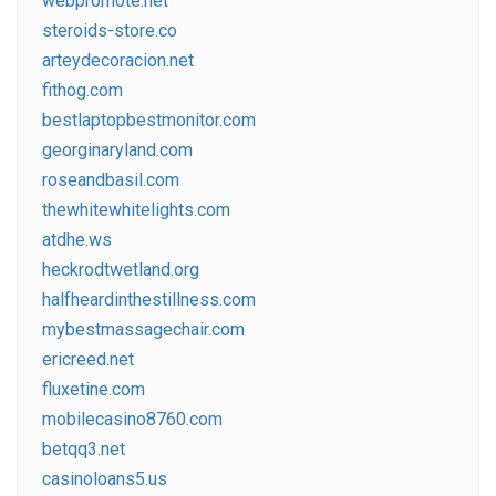
webpromote.net
steroids-store.co
arteydecoracion.net
fithog.com
bestlaptopbestmonitor.com
georginaryland.com
roseandbasil.com
thewhitewhitelights.com
atdhe.ws
heckrodtwetland.org
halfheardinthestillness.com
mybestmassagechair.com
ericreed.net
fluxetine.com
mobilecasino8760.com
betqq3.net
casinoloans5.us