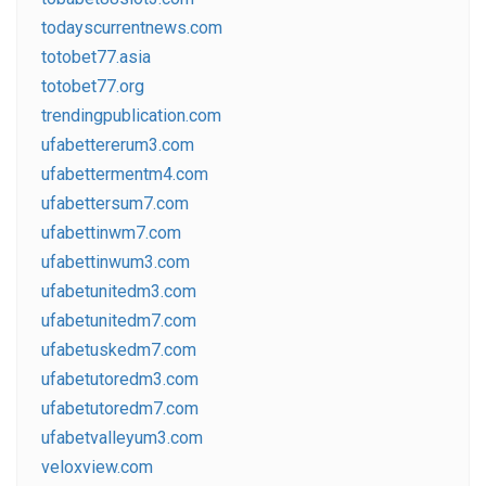
todayscurrentnews.com
totobet77.asia
totobet77.org
trendingpublication.com
ufabettererum3.com
ufabettermentm4.com
ufabettersum7.com
ufabettinwm7.com
ufabettinwum3.com
ufabetunitedm3.com
ufabetunitedm7.com
ufabetuskedm7.com
ufabetutoredm3.com
ufabetutoredm7.com
ufabetvalleyum3.com
veloxview.com