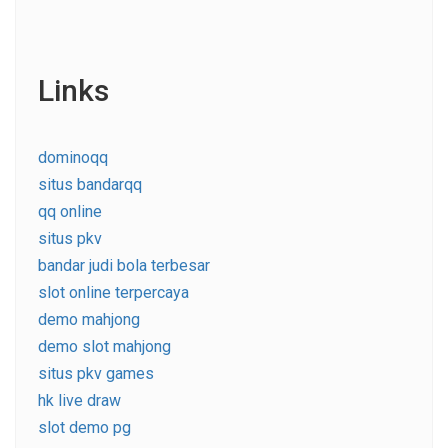
Links
dominoqq
situs bandarqq
qq online
situs pkv
bandar judi bola terbesar
slot online terpercaya
demo mahjong
demo slot mahjong
situs pkv games
hk live draw
slot demo pg