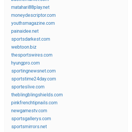
matahari88play.net
moneydescriptor.com
youthsmagazine.com
painaidee.net
sportsdarkest.com
webtoon.biz
thesportswires.com
hyungpro.com
sportingnewsnet.com
sportstime24day.com
sporteslive.com
theblingblingshields.com
pinkfrenchtipnails.com
newgamestv.com
sportsgallerys.com
sportsmirrors.net