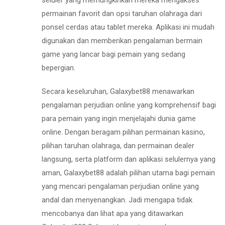
seluler yang memungkinkan mereka mengakses
permainan favorit dan opsi taruhan olahraga dari
ponsel cerdas atau tablet mereka. Aplikasi ini mudah
digunakan dan memberikan pengalaman bermain
game yang lancar bagi pemain yang sedang
bepergian.
Secara keseluruhan, Galaxybet88 menawarkan
pengalaman perjudian online yang komprehensif bagi
para pemain yang ingin menjelajahi dunia game
online. Dengan beragam pilihan permainan kasino,
pilihan taruhan olahraga, dan permainan dealer
langsung, serta platform dan aplikasi selulernya yang
aman, Galaxybet88 adalah pilihan utama bagi pemain
yang mencari pengalaman perjudian online yang
andal dan menyenangkan. Jadi mengapa tidak
mencobanya dan lihat apa yang ditawarkan