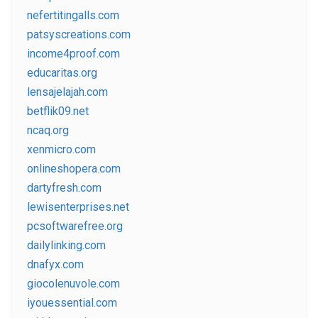
nefertitingalls.com
patsyscreations.com
income4proof.com
educaritas.org
lensajelajah.com
betflik09.net
ncaq.org
xenmicro.com
onlineshopera.com
dartyfresh.com
lewisenterprises.net
pcsoftwarefree.org
dailylinking.com
dnafyx.com
giocolenuvole.com
iyouessential.com