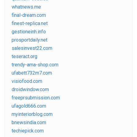
whatnews.me
final-dream.com
finest-replica.net
gestioneinh.info
prosportdaily.net
salesinvest22.com
teseract.org
trendy-ama-shop.com
ufabett732m7.com
visiofood.com
droidwindow.com
freeprsubmission.com
ufagold666.com
myinteriorblog.com
bnewsindia.com
techiepick.com