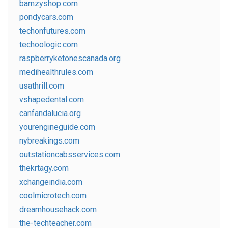
bamzyshop.com
pondycars.com
techonfutures.com
techoologic.com
raspberryketonescanada.org
medihealthrules.com
usathrill.com
vshapedental.com
canfandalucia.org
yourengineguide.com
nybreakings.com
outstationcabsservices.com
thekrtagy.com
xchangeindia.com
coolmicrotech.com
dreamhousehack.com
the-techteacher.com