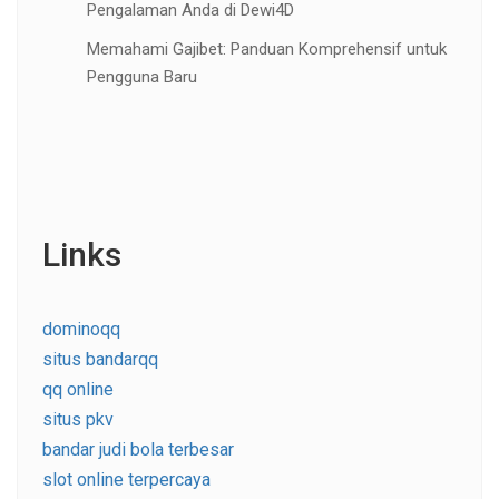
Pengalaman Anda di Dewi4D
Memahami Gajibet: Panduan Komprehensif untuk
Pengguna Baru
Links
dominoqq
situs bandarqq
qq online
situs pkv
bandar judi bola terbesar
slot online terpercaya