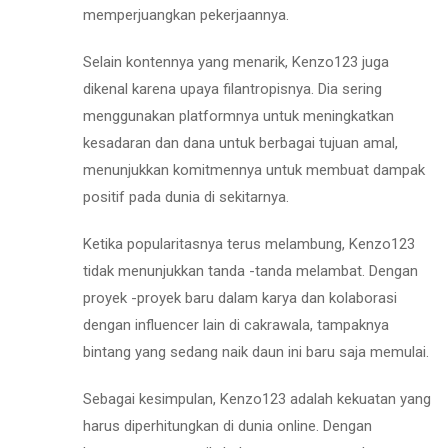
memperjuangkan pekerjaannya.
Selain kontennya yang menarik, Kenzo123 juga
dikenal karena upaya filantropisnya. Dia sering
menggunakan platformnya untuk meningkatkan
kesadaran dan dana untuk berbagai tujuan amal,
menunjukkan komitmennya untuk membuat dampak
positif pada dunia di sekitarnya.
Ketika popularitasnya terus melambung, Kenzo123
tidak menunjukkan tanda -tanda melambat. Dengan
proyek -proyek baru dalam karya dan kolaborasi
dengan influencer lain di cakrawala, tampaknya
bintang yang sedang naik daun ini baru saja memulai.
Sebagai kesimpulan, Kenzo123 adalah kekuatan yang
harus diperhitungkan di dunia online. Dengan