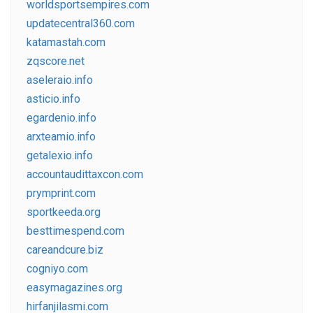
worldsportsempires.com
updatecentral360.com
katamastah.com
zqscore.net
aseleraio.info
asticio.info
egardenio.info
arxteamio.info
getalexio.info
accountaudittaxcon.com
prymprint.com
sportkeeda.org
besttimespend.com
careandcure.biz
cogniyo.com
easymagazines.org
hirfanjilasmi.com