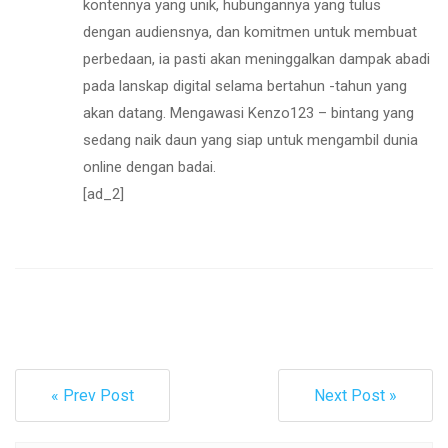
kontennya yang unik, hubungannya yang tulus
dengan audiensnya, dan komitmen untuk membuat
perbedaan, ia pasti akan meninggalkan dampak abadi
pada lanskap digital selama bertahun -tahun yang
akan datang. Mengawasi Kenzo123 – bintang yang
sedang naik daun yang siap untuk mengambil dunia
online dengan badai.
[ad_2]
« Prev Post
Next Post »