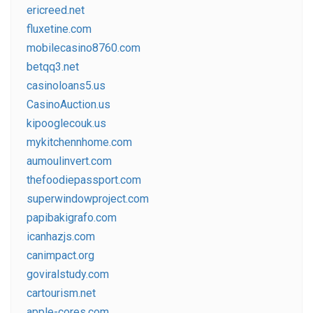
ericreed.net
fluxetine.com
mobilecasino8760.com
betqq3.net
casinoloans5.us
CasinoAuction.us
kipooglecouk.us
mykitchennhome.com
aumoulinvert.com
thefoodiepassport.com
superwindowproject.com
papibakigrafo.com
icanhazjs.com
canimpact.org
goviralstudy.com
cartourism.net
apple-cores.com