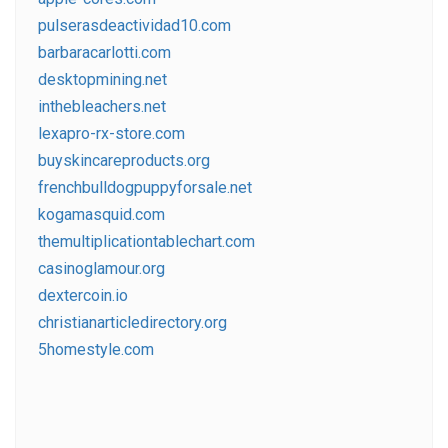
pulserasdeactividad10.com
barbaracarlotti.com
desktopmining.net
inthebleachers.net
lexapro-rx-store.com
buyskincareproducts.org
frenchbulldogpuppyforsale.net
kogamasquid.com
themultiplicationtablechart.com
casinoglamour.org
dextercoin.io
christianarticledirectory.org
5homestyle.com