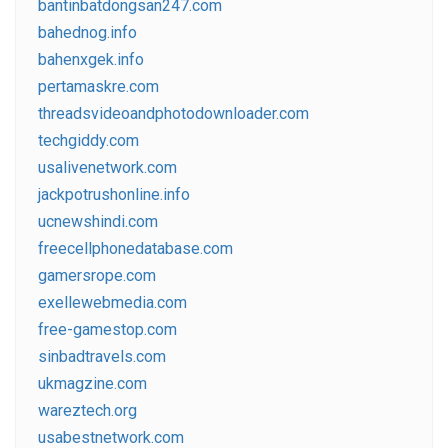
bantinbatdongsan247.com
bahednog.info
bahenxgek.info
pertamaskre.com
threadsvideoandphotodownloader.com
techgiddy.com
usalivenetwork.com
jackpotrushonline.info
ucnewshindi.com
freecellphonedatabase.com
gamersrope.com
exellewebmedia.com
free-gamestop.com
sinbadtravels.com
ukmagzine.com
wareztech.org
usabestnetwork.com