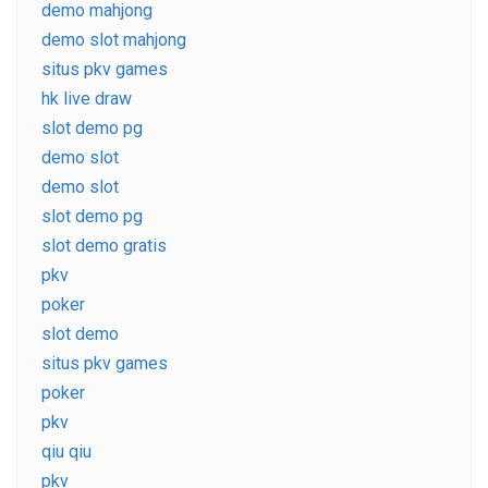
demo mahjong
demo slot mahjong
situs pkv games
hk live draw
slot demo pg
demo slot
demo slot
slot demo pg
slot demo gratis
pkv
poker
slot demo
situs pkv games
poker
pkv
qiu qiu
pkv