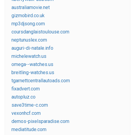
australiamovie.net
gizmobird.co.uk
mp3djsong.com
coursdanglaistoulouse.com
neptunuslex.com
auguri-di-natale.info
michelewatch.us
omega--watches.us
breitling-watches.us
tgarnettcentrallautoads.com
fixadvert.com
autopluz.co
save3time-c.com
vexonhcf.com
demos-pixelsparadise.com
mediatitude.com