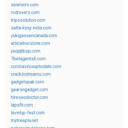
xenmicro.com
rodrovers.com
tripssolution.com
satta-king-india.com
yukigassencanada.com
articlehorizone.com
yuqqbbzp.com
7betagents6.com
coronavirusuptodate.com
crackinstreams.com
gadgetspak.com
gearsngadget.com
hireseodoctor.com
lapsfit.com
levelup-fast.com
mytreepla.net