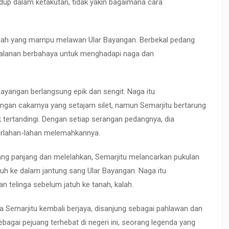
dup dalam ketakutan, tidak yakin bagaimana cara
lah yang mampu melawan Ular Bayangan. Berbekal pedang
rjalanan berbahaya untuk menghadapi naga dan
Bayangan berlangsung epik dan sengit. Naga itu
an cakarnya yang setajam silet, namun Semarjitu bertarung
 tertandingi. Dengan setiap serangan pedangnya, dia
erlahan-lahan melemahkannya.
yang panjang dan melelahkan, Semarjitu melancarkan pukulan
uh ke dalam jantung sang Ular Bayangan. Naga itu
telinga sebelum jatuh ke tanah, kalah.
 Semarjitu kembali berjaya, disanjung sebagai pahlawan dan
sebagai pejuang terhebat di negeri ini, seorang legenda yang