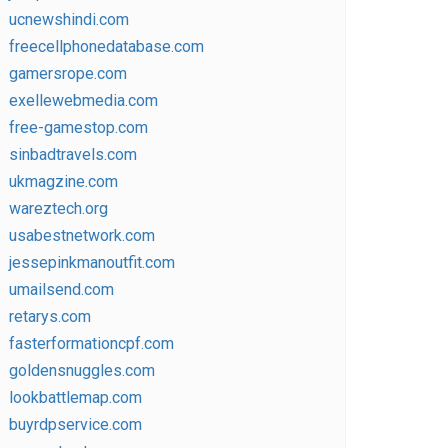
ucnewshindi.com
freecellphonedatabase.com
gamersrope.com
exellewebmedia.com
free-gamestop.com
sinbadtravels.com
ukmagzine.com
wareztech.org
usabestnetwork.com
jessepinkmanoutfit.com
umailsend.com
retarys.com
fasterformationcpf.com
goldensnuggles.com
lookbattlemap.com
buyrdpservice.com