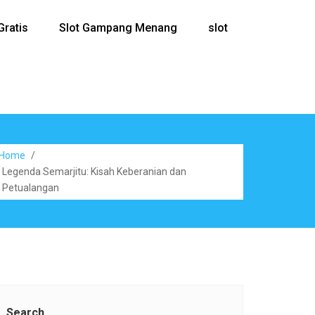
Gratis
Slot Gampang Menang
slot
Home
/
Legenda Semarjitu: Kisah Keberanian dan
Petualangan
Search