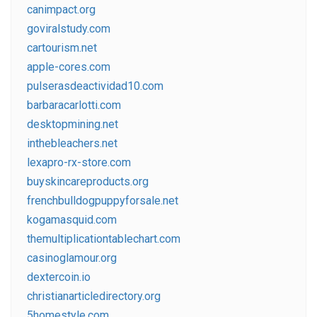
canimpact.org
goviralstudy.com
cartourism.net
apple-cores.com
pulserasdeactividad10.com
barbaracarlotti.com
desktopmining.net
inthebleachers.net
lexapro-rx-store.com
buyskincareproducts.org
frenchbulldogpuppyforsale.net
kogamasquid.com
themultiplicationtablechart.com
casinoglamour.org
dextercoin.io
christianarticledirectory.org
5homestyle.com