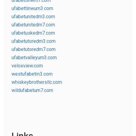
ufabettinwm7.com
ufabettinwum3.com
ufabetunitedm3.com
ufabetunitedm7.com
ufabetuskedm7.com
ufabetutoredm3.com
ufabetutoredm7.com
ufabetvalleyum3.com
veloxview.com
westufabetm3.com
whiskeybrothersllc.com
wildufabetum7.com
Links