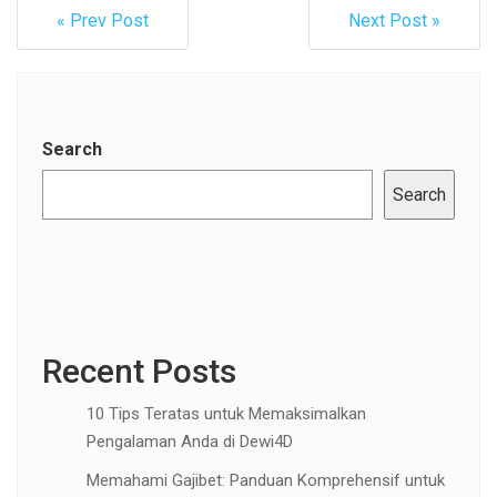
« Prev Post
Next Post »
Search
Search
Recent Posts
10 Tips Teratas untuk Memaksimalkan
Pengalaman Anda di Dewi4D
Memahami Gajibet: Panduan Komprehensif untuk