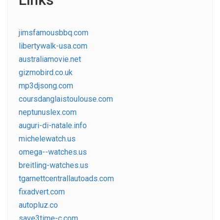
jimsfamousbbq.com
libertywalk-usa.com
australiamovie.net
gizmobird.co.uk
mp3djsong.com
coursdanglaistoulouse.com
neptunuslex.com
auguri-di-natale.info
michelewatch.us
omega--watches.us
breitling-watches.us
tgarnettcentrallautoads.com
fixadvert.com
autopluz.co
save3time-c.com