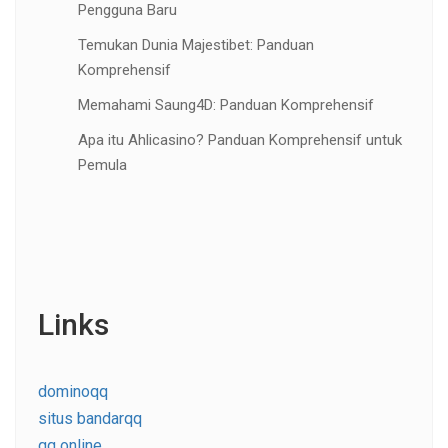
Pengguna Baru
Temukan Dunia Majestibet: Panduan
Komprehensif
Memahami Saung4D: Panduan Komprehensif
Apa itu Ahlicasino? Panduan Komprehensif untuk
Pemula
Links
dominoqq
situs bandarqq
qq online