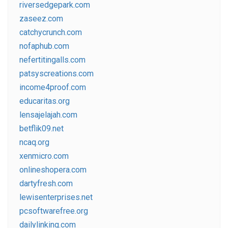
riversedgepark.com
zaseez.com
catchycrunch.com
nofaphub.com
nefertitingalls.com
patsyscreations.com
income4proof.com
educaritas.org
lensajelajah.com
betflik09.net
ncaq.org
xenmicro.com
onlineshopera.com
dartyfresh.com
lewisenterprises.net
pcsoftwarefree.org
dailylinking.com