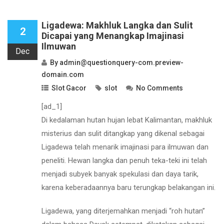
Ligadewa: Makhluk Langka dan Sulit
2
Dicapai yang Menangkap Imajinasi
Ilmuwan
Dec
By
admin@questionquery-com.preview-
domain.com
Slot Gacor
slot
No Comments
[ad_1]
Di kedalaman hutan hujan lebat Kalimantan, makhluk
misterius dan sulit ditangkap yang dikenal sebagai
Ligadewa telah menarik imajinasi para ilmuwan dan
peneliti. Hewan langka dan penuh teka-teki ini telah
menjadi subyek banyak spekulasi dan daya tarik,
karena keberadaannya baru terungkap belakangan ini.
Ligadewa, yang diterjemahkan menjadi “roh hutan”