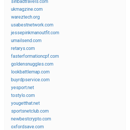
sinbadtravels.com
ukmagzine.com
wareztech.org
usabestnetwork.com
jessepinkmanoutfit.com
umailsend.com
retarys.com
fasterformationcpf.com
goldensnuggles.com
lookbattlemap.com
buyrdpservice.com
yesport.net
tostylo.com
yougetthat.net
sportsnetclub.com
newbestcrypto.com
oxfordsave.com