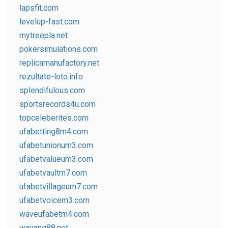
lapsfit.com
levelup-fast.com
mytreepla.net
pokersimulations.com
replicamanufactory.net
rezultate-loto.info
splendifulous.com
sportsrecords4u.com
topceleberites.com
ufabetting8m4.com
ufabetunionum3.com
ufabetvalueum3.com
ufabetvaultm7.com
ufabetvillageum7.com
ufabetvoicem3.com
waveufabetm4.com
wayang88.net