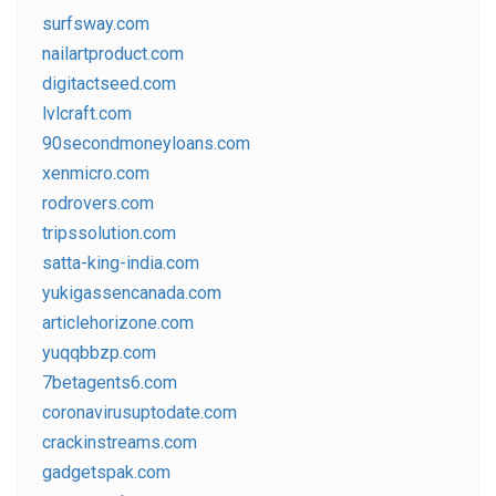
surfsway.com
nailartproduct.com
digitactseed.com
lvlcraft.com
90secondmoneyloans.com
xenmicro.com
rodrovers.com
tripssolution.com
satta-king-india.com
yukigassencanada.com
articlehorizone.com
yuqqbbzp.com
7betagents6.com
coronavirusuptodate.com
crackinstreams.com
gadgetspak.com