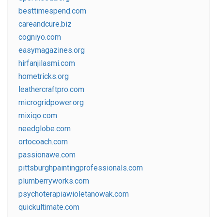
besttimespend.com
careandcure.biz
cogniyo.com
easymagazines.org
hirfanjilasmi.com
hometricks.org
leathercraftpro.com
microgridpower.org
mixiqo.com
needglobe.com
ortocoach.com
passionawe.com
pittsburghpaintingprofessionals.com
plumberryworks.com
psychoterapiawioletanowak.com
quickultimate.com