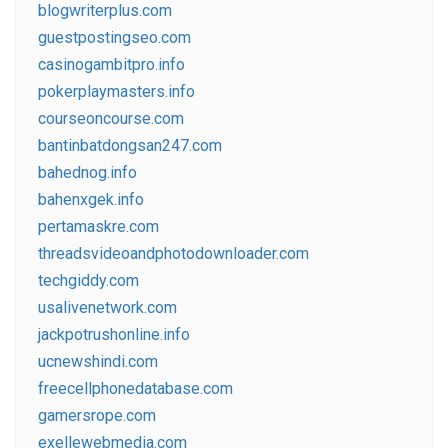
blogwriterplus.com
guestpostingseo.com
casinogambitpro.info
pokerplaymasters.info
courseoncourse.com
bantinbatdongsan247.com
bahednog.info
bahenxgek.info
pertamaskre.com
threadsvideoandphotodownloader.com
techgiddy.com
usalivenetwork.com
jackpotrushonline.info
ucnewshindi.com
freecellphonedatabase.com
gamersrope.com
exellewebmedia.com