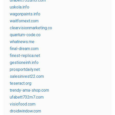
ufabett732um3.com
uskola.info
wagonpaints.info
waitfornext.com
clearvisionmarketing.co
quantum-code.co
whatnews.me
final-dream.com
finest-replica.net
gestioneinh.info
prosportdaily.net
salesinvest22.com
teseract.org
trendy-ama-shop.com
ufabett732m7.com
visiofood.com
droidwindow.com