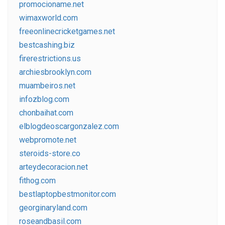
promocioname.net
wimaxworld.com
freeonlinecricketgames.net
bestcashing.biz
firerestrictions.us
archiesbrooklyn.com
muambeiros.net
infozblog.com
chonbaihat.com
elblogdeoscargonzalez.com
webpromote.net
steroids-store.co
arteydecoracion.net
fithog.com
bestlaptopbestmonitor.com
georginaryland.com
roseandbasil.com