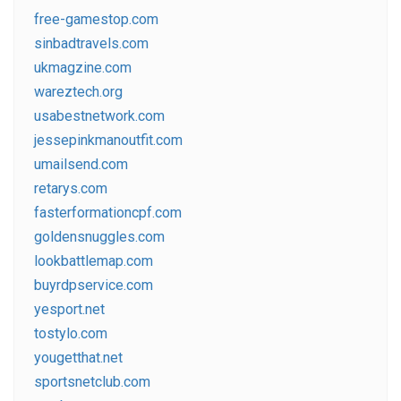
free-gamestop.com
sinbadtravels.com
ukmagzine.com
wareztech.org
usabestnetwork.com
jessepinkmanoutfit.com
umailsend.com
retarys.com
fasterformationcpf.com
goldensnuggles.com
lookbattlemap.com
buyrdpservice.com
yesport.net
tostylo.com
yougetthat.net
sportsnetclub.com