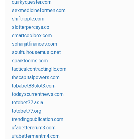
quirkyquester.com
sexmedicineformen.com
shiftripple.com
slotterpercaya.co
smartcoolbox.com
sohanjitfinances.com
soulfulhousemusic.net
sparklooms.com
tacticalcontractingllc.com
thecapitalpowers.com
tobabet88slot3.com
todayscurrentnews.com
totobet77.asia
totobet77.org
trendingpublication.com
ufabettererum3.com
ufabettermentm4.com