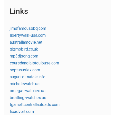
Links
jimsfamousbbq.com
libertywalk-usa.com
australiamovie.net
gizmobird.co.uk
mp3djsong.com
coursdanglaistoulouse.com
neptunuslex.com
auguri-di-natale.info
michelewatch.us
omega--watches.us
breitling-watches.us
tgarnettcentrallautoads.com
fixadvert.com