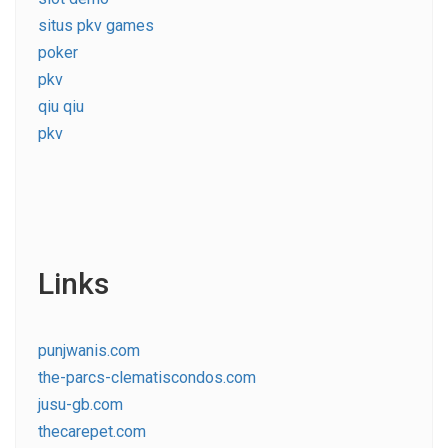
situs pkv games
poker
pkv
qiu qiu
pkv
Links
punjwanis.com
the-parcs-clematiscondos.com
jusu-gb.com
thecarepet.com