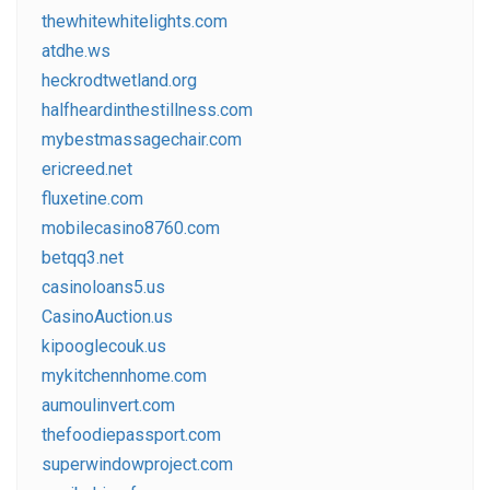
thewhitewhitelights.com
atdhe.ws
heckrodtwetland.org
halfheardinthestillness.com
mybestmassagechair.com
ericreed.net
fluxetine.com
mobilecasino8760.com
betqq3.net
casinoloans5.us
CasinoAuction.us
kipooglecouk.us
mykitchennhome.com
aumoulinvert.com
thefoodiepassport.com
superwindowproject.com