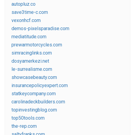
autopluz.co
save3time-c.com
vexonhcf.com
demos-pixelsparadise.com
mediatitude.com
prewarmotorcycles.com
simracinglinks.com
dosyamerkezi.net
le-surrealisme.com
showcasebeauty.com
insurancepolicyexpert.com
statkeycompany.com
carolinadeckbuilders.com
topinvestingblog.com
top50tools.com
the-rep.com
saltyfranks.com