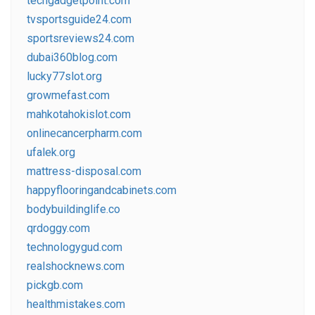
techgadgetpoint.com
tvsportsguide24.com
sportsreviews24.com
dubai360blog.com
lucky77slot.org
growmefast.com
mahkotahokislot.com
onlinecancerpharm.com
ufalek.org
mattress-disposal.com
happyflooringandcabinets.com
bodybuildinglife.co
qrdoggy.com
technologygud.com
realshocknews.com
pickgb.com
healthmistakes.com