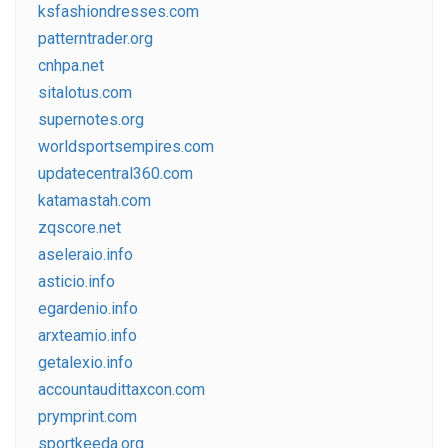
ksfashiondresses.com
patterntrader.org
cnhpa.net
sitalotus.com
supernotes.org
worldsportsempires.com
updatecentral360.com
katamastah.com
zqscore.net
aseleraio.info
asticio.info
egardenio.info
arxteamio.info
getalexio.info
accountaudittaxcon.com
prymprint.com
sportkeeda.org