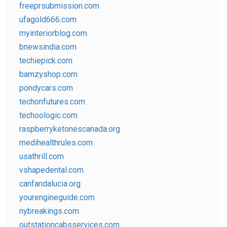
freeprsubmission.com
ufagold666.com
myinteriorblog.com
bnewsindia.com
techiepick.com
bamzyshop.com
pondycars.com
techonfutures.com
techoologic.com
raspberryketonescanada.org
medihealthrules.com
usathrill.com
vshapedental.com
canfandalucia.org
yourengineguide.com
nybreakings.com
outstationcabsservices.com