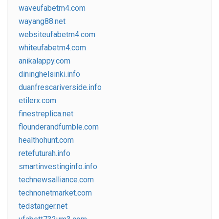
waveufabetm4.com
wayang88.net
websiteufabetm4.com
whiteufabetm4.com
anikalappy.com
dininghelsinki.info
duanfrescariverside.info
etilerx.com
finestreplica.net
flounderandfumble.com
healthohunt.com
retefuturah.info
smartinvestinginfo.info
technewsalliance.com
technonetmarket.com
tedstanger.net