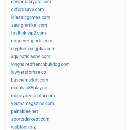
newbestcrypto.com
oxfordsave.com
iclassicgames.com
saung-artikel.com
fasthokivip2.com
observersports.com
cryptominingplus.com
aquinoticiaspe.com
longhairedfrenchbulldog.com
lawyersforhire.co
businemarket.com
matahari88play.net
moneydescriptor.com
youthsmagazine.com
painaidee.net
sportsdarkest.com
webtoon.biz