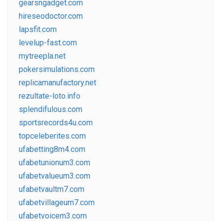
gearsngadget.com
hireseodoctor.com
lapsfit.com
levelup-fast.com
mytreepla.net
pokersimulations.com
replicamanufactory.net
rezultate-loto.info
splendifulous.com
sportsrecords4u.com
topceleberites.com
ufabetting8m4.com
ufabetunionum3.com
ufabetvalueum3.com
ufabetvaultm7.com
ufabetvillageum7.com
ufabetvoicem3.com