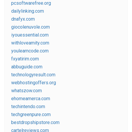
pcsoftwarefree.org
dailylinking.com
dnafyx.com
giocolenuvole.com
iyouessential.com
withloveamity.com
youlearncode.com
fxyatirim.com
abbuguide.com
technologyresult.com
webhostingoffers.org
whatszow.com
ehomeamerca.com
techintendo.com
techgreenpure.com
bestdropshipstore.com
cartelreviews.com