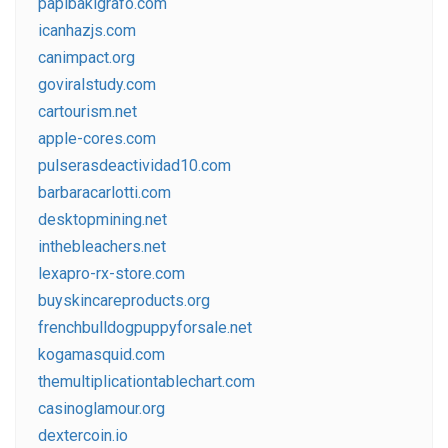
papibakigrafo.com
icanhazjs.com
canimpact.org
goviralstudy.com
cartourism.net
apple-cores.com
pulserasdeactividad10.com
barbaracarlotti.com
desktopmining.net
inthebleachers.net
lexapro-rx-store.com
buyskincareproducts.org
frenchbulldogpuppyforsale.net
kogamasquid.com
themultiplicationtablechart.com
casinoglamour.org
dextercoin.io