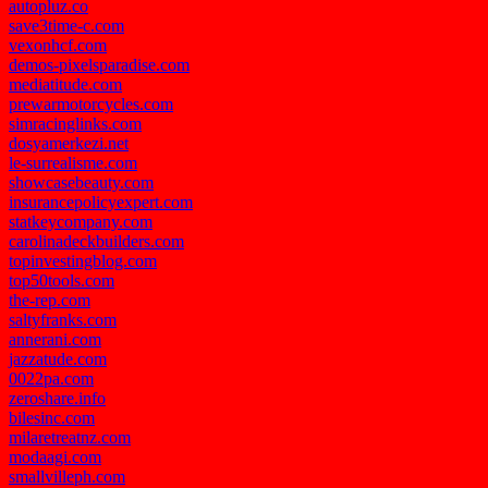
autopluz.co
save3time-c.com
vexonhcf.com
demos-pixelsparadise.com
mediatitude.com
prewarmotorcycles.com
simracinglinks.com
dosyamerkezi.net
le-surrealisme.com
showcasebeauty.com
insurancepolicyexpert.com
statkeycompany.com
carolinadeckbuilders.com
topinvestingblog.com
top50tools.com
the-rep.com
saltyfranks.com
annerani.com
jazzatude.com
0022pa.com
zeroshare.info
bilesinc.com
milaretreatnz.com
modaagi.com
smallvilleph.com