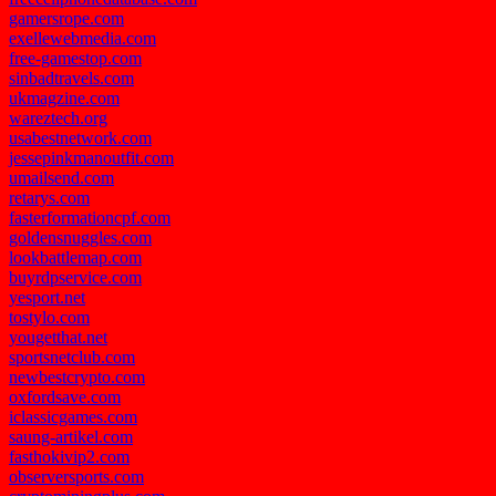
gamersrope.com
exellewebmedia.com
free-gamestop.com
sinbadtravels.com
ukmagzine.com
wareztech.org
usabestnetwork.com
jessepinkmanoutfit.com
umailsend.com
retarys.com
fasterformationcpf.com
goldensnuggles.com
lookbattlemap.com
buyrdpservice.com
yesport.net
tostylo.com
yougetthat.net
sportsnetclub.com
newbestcrypto.com
oxfordsave.com
iclassicgames.com
saung-artikel.com
fasthokivip2.com
observersports.com