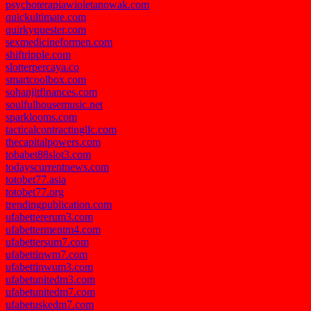
psychoterapiawioletanowak.com
quickultimate.com
quirkyquester.com
sexmedicineformen.com
shiftripple.com
slotterpercaya.co
smartcoolbox.com
sohanjitfinances.com
soulfulhousemusic.net
sparklooms.com
tacticalcontractingllc.com
thecapitalpowers.com
tobabet88slot3.com
todayscurrentnews.com
totobet77.asia
totobet77.org
trendingpublication.com
ufabettererum3.com
ufabettermentm4.com
ufabettersum7.com
ufabettinwm7.com
ufabettinwum3.com
ufabetunitedm3.com
ufabetunitedm7.com
ufabetuskedm7.com