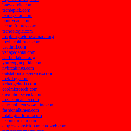
bnewsindia.com
techiepick.com
bamzyshop.com
pondycars.com
techonfutures.com
techoologic.com
raspberryketonescanada.org
medihealthrules.com
usathrill.com
vshapedental.com
canfandalucia.org
yourengineguide.com
nybreakings.com
outstationcabsservices.com
thekrtagy.com
xchangeindia.com
coolmicrotech.com
dreamhousehack.com
the-techteacher.com
automobilenews-online.com
fashionalltimes.com
totaldigitalforum.com
technoarmaan.com
empresasposicionamientoweb.com