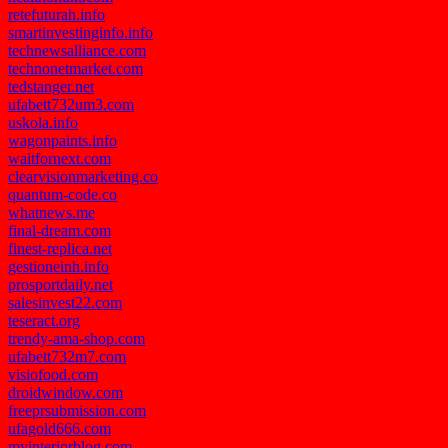
retefuturah.info
smartinvestinginfo.info
technewsalliance.com
technonetmarket.com
tedstanger.net
ufabett732um3.com
uskola.info
wagonpaints.info
waitfornext.com
clearvisionmarketing.co
quantum-code.co
whatnews.me
final-dream.com
finest-replica.net
gestioneinh.info
prosportdaily.net
salesinvest22.com
teseract.org
trendy-ama-shop.com
ufabett732m7.com
visiofood.com
droidwindow.com
freeprsubmission.com
ufagold666.com
myinteriorblog.com