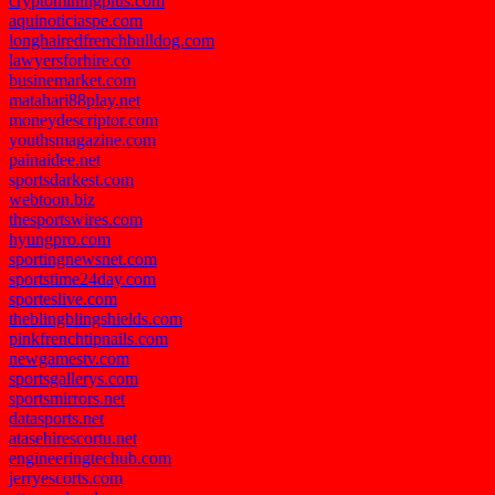
cryptominingplus.com
aquinoticiaspe.com
longhairedfrenchbulldog.com
lawyersforhire.co
businemarket.com
matahari88play.net
moneydescriptor.com
youthsmagazine.com
painaidee.net
sportsdarkest.com
webtoon.biz
thesportswires.com
hyungpro.com
sportingnewsnet.com
sportstime24day.com
sporteslive.com
theblingblingshields.com
pinkfrenchtipnails.com
newgamestv.com
sportsgallerys.com
sportsmirrors.net
datasports.net
atasehirescortu.net
engineeringtechub.com
jerryescorts.com