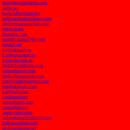
thewhitewhitelights.com
atdhe.ws
heckrodtwetland.org
halfheardinthestillness.com
mybestmassagechair.com
ericreed.net
fluxetine.com
mobilecasino8760.com
betqq3.net
casinoloans5.us
CasinoAuction.us
kipooglecouk.us
mykitchennhome.com
aumoulinvert.com
thefoodiepassport.com
superwindowproject.com
papibakigrafo.com
icanhazjs.com
canimpact.org
goviralstudy.com
cartourism.net
apple-cores.com
pulserasdeactividad10.com
barbaracarlotti.com
desktopmining.net