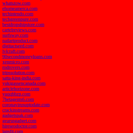
whatszow.com
ehomeamerca.com
techintendo.com
techgreenpure.com
bestdropshipstore.com
cartelreviews.com
surfsway.com
nailartproduct.com
digitactseed.com
lvlcraft.com
90secondmoneyloans.com
xenmicro.com
rodrovers.com
tripssolution.com
satta-king-india.com
yukigassencanada.com
articlehorizone.com
yuqqbbzp.com
7betagents6.com
coronavirusuptodate.com
crackinstreams.com
gadgetspak.com
gearsngadget.com
hireseodoctor.com
lapsfit.com