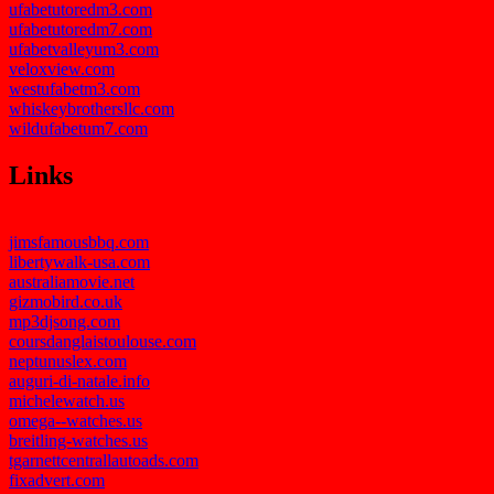
ufabetutoredm3.com
ufabetutoredm7.com
ufabetvalleyum3.com
veloxview.com
westufabetm3.com
whiskeybrothersllc.com
wildufabetum7.com
Links
jimsfamousbbq.com
libertywalk-usa.com
australiamovie.net
gizmobird.co.uk
mp3djsong.com
coursdanglaistoulouse.com
neptunuslex.com
auguri-di-natale.info
michelewatch.us
omega--watches.us
breitling-watches.us
tgarnettcentrallautoads.com
fixadvert.com