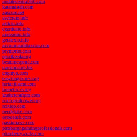
updatecentral360.com
katamastah.com
zqscore.net
aseleraio.info
asticio.info
egardenio.info
arxteamio.info
getalexio.info
accountaudittaxcon.com
prymprint.com
sportkeeda.org
besttimespend.com
careandcure.biz
cogniyo.com
easymagazines.org
hirfanjilasmi.com
hometricks.org
leathercraftpro.com
microgridpower.org
mixiqo.com
needglobe.com
ortocoach.com
passionawe.com
pittsburghpaintingprofessionals.com
plumberryworks.com