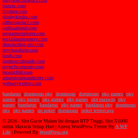
tonybestcosmetics.com
buzznc.com
fxjoiner.com
skinbykindra.com
alltherageface.com
codenational.com
progameexplorer.com
rockislandroastery.com
directselling-pro.com
revenuealarm.com
lurab.com
ignitioncoilguide.com
mytechcomputer.com
bioslot168.com
artsandcraftsauthority.com
webservicelive.com
bandarqq
|
dominoqq pkv
|
dominoqq
|
dominoqq
|
pkv games
|
pkv
games
|
pkv games
|
pkv games
|
pkv games
|
slot maxwin
|
pkv
games
|
bandarqq
|
bandarqq
|
pkv games
|
bandarqq pkv
|
dominoqq
pkv
|
pkv games
|
qq poker
|
dominoqq
|
poker terpercaya
© 2026 - Slot Gacor Malam Ini dengan RTP Tinggi, Slot X1000
untuk Maxwin Setiap Hari | Aneeq WordPress Theme By
A WP
Life
| Powered By
WordPress.org