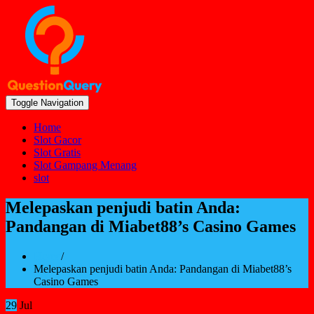
Skip to content
Toggle Navigation
Home
Slot Gacor
Slot Gratis
Slot Gampang Menang
slot
Melepaskan penjudi batin Anda:
Pandangan di Miabet88’s Casino Games
Home
/
Melepaskan penjudi batin Anda: Pandangan di Miabet88’s
Casino Games
29
Jul