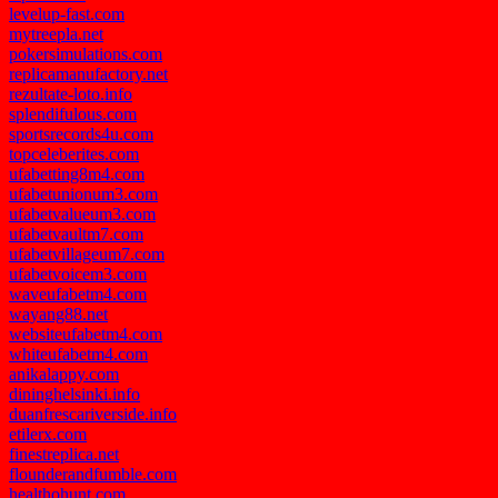
levelup-fast.com
mytreepla.net
pokersimulations.com
replicamanufactory.net
rezultate-loto.info
splendifulous.com
sportsrecords4u.com
topceleberites.com
ufabetting8m4.com
ufabetunionum3.com
ufabetvalueum3.com
ufabetvaultm7.com
ufabetvillageum7.com
ufabetvoicem3.com
waveufabetm4.com
wayang88.net
websiteufabetm4.com
whiteufabetm4.com
anikalappy.com
dininghelsinki.info
duanfrescariverside.info
etilerx.com
finestreplica.net
flounderandfumble.com
healthohunt.com