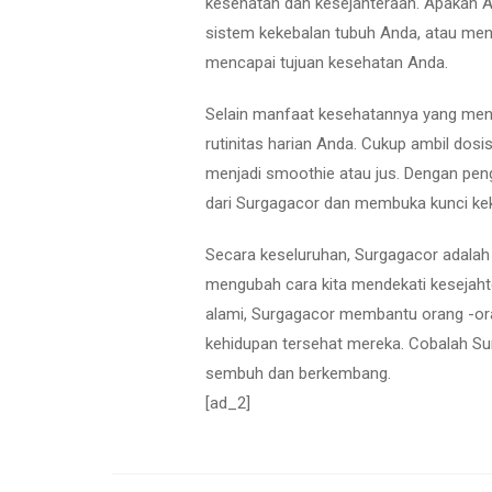
kesehatan dan kesejahteraan. Apakah A
sistem kekebalan tubuh Anda, atau me
mencapai tujuan kesehatan Anda.
Selain manfaat kesehatannya yang me
rutinitas harian Anda. Cukup ambil dosis
menjadi smoothie atau jus. Dengan pen
dari Surgagacor dan membuka kunci ke
Secara keseluruhan, Surgagacor adalah
mengubah cara kita mendekati kesejah
alami, Surgagacor membantu orang -ora
kehidupan tersehat mereka. Cobalah Sur
sembuh dan berkembang.
[ad_2]