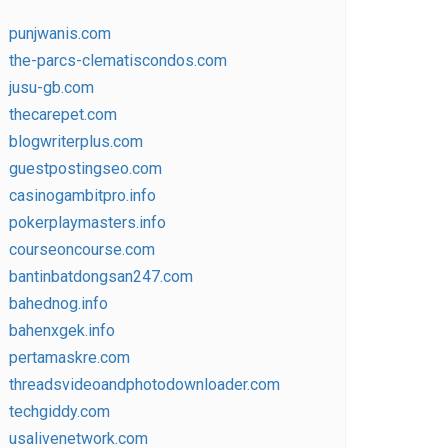
punjwanis.com
the-parcs-clematiscondos.com
jusu-gb.com
thecarepet.com
blogwriterplus.com
guestpostingseo.com
casinogambitpro.info
pokerplaymasters.info
courseoncourse.com
bantinbatdongsan247.com
bahednog.info
bahenxgek.info
pertamaskre.com
threadsvideoandphotodownloader.com
techgiddy.com
usalivenetwork.com