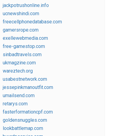
jackpotrushonline.info
ucnewshindi.com
freecellphonedatabase.com
gamersrope.com
exellewebmedia.com
free-gamestop.com
sinbadtravels.com
ukmagzine.com
wareztech.org
usabestnetwork.com
jessepinkmanoutfit.com
umailsend.com
retarys.com
fasterformationcpf.com
goldensnuggles.com
lookbattlemap.com