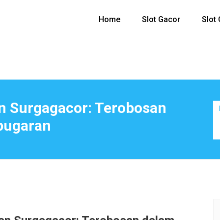
Home
Slot Gacor
Slot 
 Surgagacor: Terobosan
bugaran