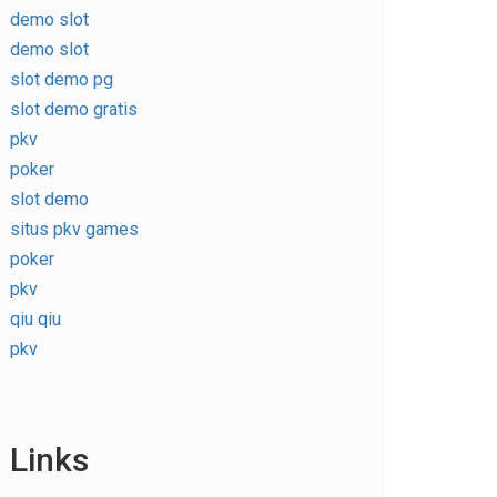
demo slot
demo slot
slot demo pg
slot demo gratis
pkv
poker
slot demo
situs pkv games
poker
pkv
qiu qiu
pkv
Links