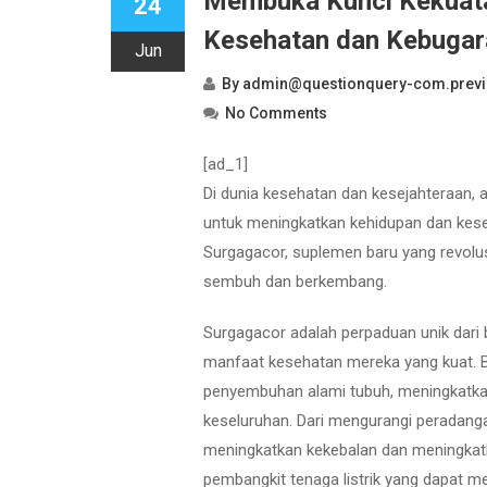
Membuka Kunci Kekuata
24
Kesehatan dan Kebugar
Jun
By
admin@questionquery-com.prev
No Comments
[ad_1]
Di dunia kesehatan dan kesejahteraan,
untuk meningkatkan kehidupan dan kese
Surgagacor, suplemen baru yang revolu
sembuh dan berkembang.
Surgagacor adalah perpaduan unik dari 
manfaat kesehatan mereka yang kuat. 
penyembuhan alami tubuh, meningkatkan
keseluruhan. Dari mengurangi peradan
meningkatkan kekebalan dan meningkat
pembangkit tenaga listrik yang dapat 