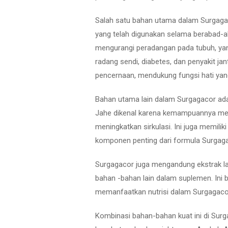
Salah satu bahan utama dalam Surgagaco
yang telah digunakan selama berabad-a
mengurangi peradangan pada tubuh, yan
radang sendi, diabetes, dan penyakit jant
pencernaan, mendukung fungsi hati yan
Bahan utama lain dalam Surgagacor adal
Jahe dikenal karena kemampuannya me
meningkatkan sirkulasi. Ini juga memilik
komponen penting dari formula Surgaga
Surgagacor juga mengandung ekstrak l
bahan -bahan lain dalam suplemen. Ini 
memanfaatkan nutrisi dalam Surgagac
Kombinasi bahan-bahan kuat ini di Sur