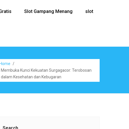
Gratis
Slot Gampang Menang
slot
Home
/
Membuka Kunci Kekuatan Surgagacor: Terobosan
dalam Kesehatan dan Kebugaran
Search