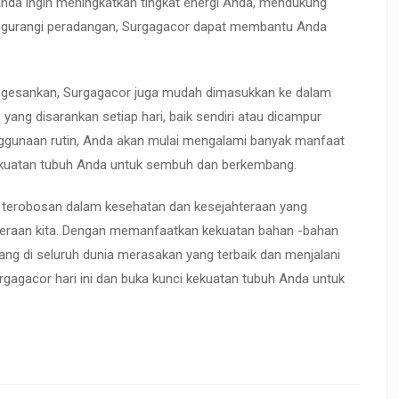
nda ingin meningkatkan tingkat energi Anda, mendukung
ngurangi peradangan, Surgagacor dapat membantu Anda
ngesankan, Surgagacor juga mudah dimasukkan ke dalam
 yang disarankan setiap hari, baik sendiri atau dicampur
ggunaan rutin, Anda akan mulai mengalami banyak manfaat
kuatan tubuh Anda untuk sembuh dan berkembang.
 terobosan dalam kesehatan dan kesejahteraan yang
teraan kita. Dengan memanfaatkan kekuatan bahan -bahan
ng di seluruh dunia merasakan yang terbaik dan menjalani
gagacor hari ini dan buka kunci kekuatan tubuh Anda untuk