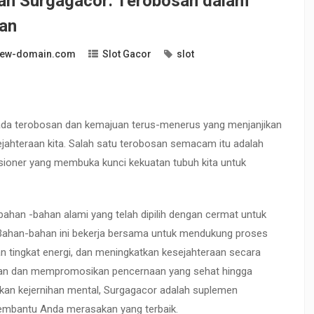
n Surgagacor: Terobosan dalam
an
iew-domain.com
Slot Gacor
slot
 ada terobosan dan kemajuan terus-menerus yang menjanjikan
jahteraan kita. Salah satu terobosan semacam itu adalah
sioner yang membuka kunci kekuatan tubuh kita untuk
bahan -bahan alami yang telah dipilih dengan cermat untuk
Bahan-bahan ini bekerja bersama untuk mendukung proses
 tingkat energi, dan meningkatkan kesejahteraan secara
gan dan mempromosikan pencernaan yang sehat hingga
kan kejernihan mental, Surgagacor adalah suplemen
membantu Anda merasakan yang terbaik.