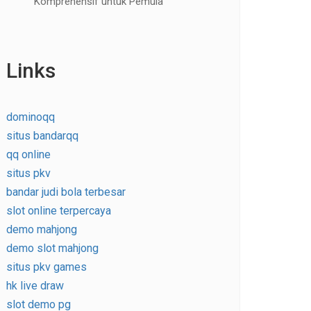
Komprehensif untuk Pemula
Links
dominoqq
situs bandarqq
qq online
situs pkv
bandar judi bola terbesar
slot online terpercaya
demo mahjong
demo slot mahjong
situs pkv games
hk live draw
slot demo pg