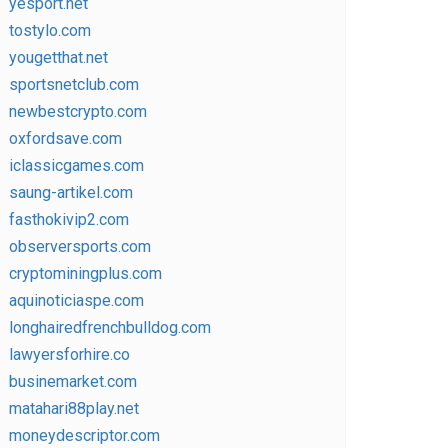
yesport.net
tostylo.com
yougetthat.net
sportsnetclub.com
newbestcrypto.com
oxfordsave.com
iclassicgames.com
saung-artikel.com
fasthokivip2.com
observersports.com
cryptominingplus.com
aquinoticiaspe.com
longhairedfrenchbulldog.com
lawyersforhire.co
businemarket.com
matahari88play.net
moneydescriptor.com