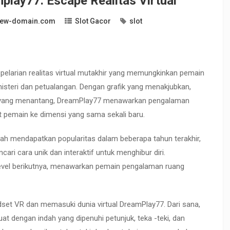
play77: Escape Realitas Virtual
iew-domain.com
Slot Gacor
slot
elarian realitas virtual mutakhir yang memungkinkan pemain
steri dan petualangan. Dengan grafik yang menakjubkan,
eki yang menantang, DreamPlay77 menawarkan pengalaman
pemain ke dimensi yang sama sekali baru.
telah mendapatkan popularitas dalam beberapa tahun terakhir,
ri cara unik dan interaktif untuk menghibur diri.
vel berikutnya, menawarkan pemain pengalaman ruang
et VR dan memasuki dunia virtual DreamPlay77. Dari sana,
at dengan indah yang dipenuhi petunjuk, teka -teki, dan