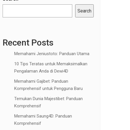
Search
Recent Posts
Memahami Jeniustoto: Panduan Utama
10 Tips Teratas untuk Memaksimalkan
Pengalaman Anda di Dewi4D
Memahami Gajibet: Panduan
Komprehensif untuk Pengguna Baru
Temukan Dunia Majestibet: Panduan
Komprehensif
Memahami Saung4D: Panduan
Komprehensif