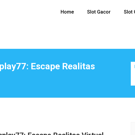
Home
Slot Gacor
Slot 
lay77: Escape Realitas