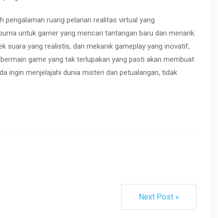
 pengalaman ruang pelarian realitas virtual yang
rna untuk gamer yang mencari tantangan baru dan menarik.
k suara yang realistis, dan mekanik gameplay yang inovatif,
ermain game yang tak terlupakan yang pasti akan membuat
da ingin menjelajahi dunia misteri dan petualangan, tidak
Next Post »