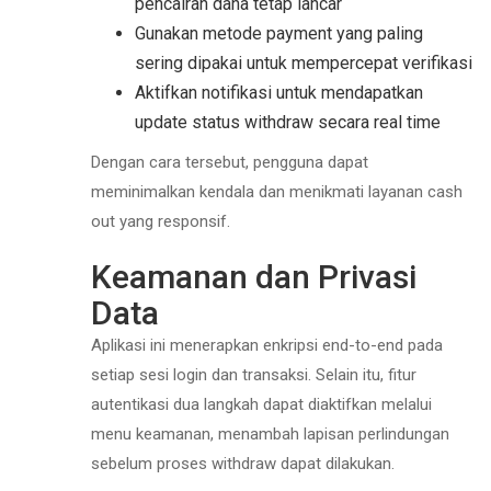
pencairan dana tetap lancar
Gunakan metode payment yang paling
sering dipakai untuk mempercepat verifikasi
Aktifkan notifikasi untuk mendapatkan
update status withdraw secara real time
Dengan cara tersebut, pengguna dapat
meminimalkan kendala dan menikmati layanan cash
out yang responsif.
Keamanan dan Privasi
Data
Aplikasi ini menerapkan enkripsi end-to-end pada
setiap sesi login dan transaksi. Selain itu, fitur
autentikasi dua langkah dapat diaktifkan melalui
menu keamanan, menambah lapisan perlindungan
sebelum proses withdraw dapat dilakukan.