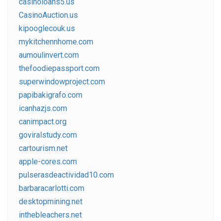
casinoloans5.us
CasinoAuction.us
kipooglecouk.us
mykitchennhome.com
aumoulinvert.com
thefoodiepassport.com
superwindowproject.com
papibakigrafo.com
icanhazjs.com
canimpact.org
goviralstudy.com
cartourism.net
apple-cores.com
pulserasdeactividad10.com
barbaracarlotti.com
desktopmining.net
inthebleachers.net