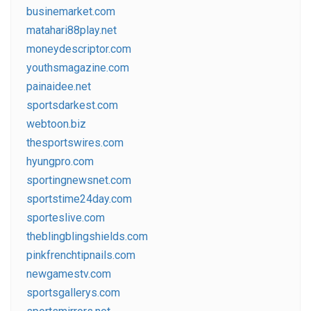
businemarket.com
matahari88play.net
moneydescriptor.com
youthsmagazine.com
painaidee.net
sportsdarkest.com
webtoon.biz
thesportswires.com
hyungpro.com
sportingnewsnet.com
sportstime24day.com
sporteslive.com
theblingblingshields.com
pinkfrenchtipnails.com
newgamestv.com
sportsgallerys.com