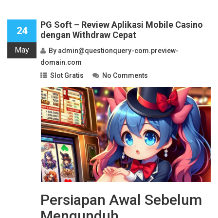
PG Soft – Review Aplikasi Mobile Casino
24
dengan Withdraw Cepat
May
By
admin@questionquery-com.preview-
domain.com
Slot Gratis
No Comments
Persiapan Awal Sebelum
Mengunduh