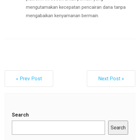
mengutamakan kecepatan pencairan dana tanpa
mengabaikan kenyamanan bermain.
« Prev Post
Next Post »
Search
Search