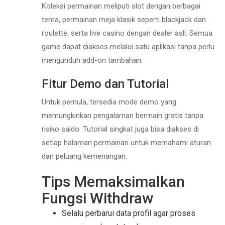
Koleksi permainan meliputi slot dengan berbagai
tema, permainan meja klasik seperti blackjack dan
roulette, serta live casino dengan dealer asli. Semua
game dapat diakses melalui satu aplikasi tanpa perlu
mengunduh add-on tambahan.
Fitur Demo dan Tutorial
Untuk pemula, tersedia mode demo yang
memungkinkan pengalaman bermain gratis tanpa
risiko saldo. Tutorial singkat juga bisa diakses di
setiap halaman permainan untuk memahami aturan
dan peluang kemenangan.
Tips Memaksimalkan
Fungsi Withdraw
Selalu perbarui data profil agar proses