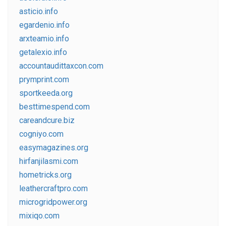
asticio.info
egardenio.info
arxteamio.info
getalexio.info
accountaudittaxcon.com
prymprint.com
sportkeeda.org
besttimespend.com
careandcure.biz
cogniyo.com
easymagazines.org
hirfanjilasmi.com
hometricks.org
leathercraftpro.com
microgridpower.org
mixiqo.com