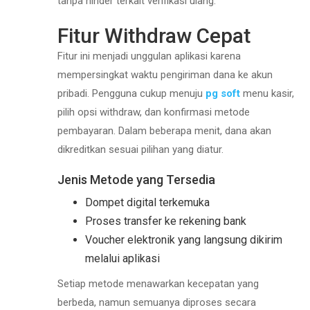
tanpa hinder terkait verifikasi ulang.
Fitur Withdraw Cepat
Fitur ini menjadi unggulan aplikasi karena
mempersingkat waktu pengiriman dana ke akun
pribadi. Pengguna cukup menuju
pg soft
menu kasir,
pilih opsi withdraw, dan konfirmasi metode
pembayaran. Dalam beberapa menit, dana akan
dikreditkan sesuai pilihan yang diatur.
Jenis Metode yang Tersedia
Dompet digital terkemuka
Proses transfer ke rekening bank
Voucher elektronik yang langsung dikirim
melalui aplikasi
Setiap metode menawarkan kecepatan yang
berbeda, namun semuanya diproses secara