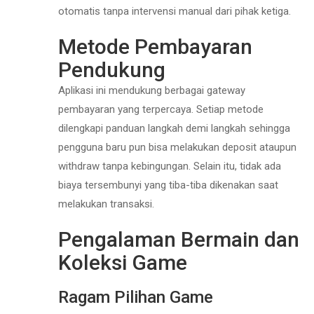
otomatis tanpa intervensi manual dari pihak ketiga.
Metode Pembayaran
Pendukung
Aplikasi ini mendukung berbagai gateway
pembayaran yang terpercaya. Setiap metode
dilengkapi panduan langkah demi langkah sehingga
pengguna baru pun bisa melakukan deposit ataupun
withdraw tanpa kebingungan. Selain itu, tidak ada
biaya tersembunyi yang tiba-tiba dikenakan saat
melakukan transaksi.
Pengalaman Bermain dan
Koleksi Game
Ragam Pilihan Game