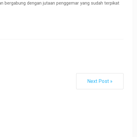
an bergabung dengan jutaan penggemar yang sudah terpikat
Next Post »