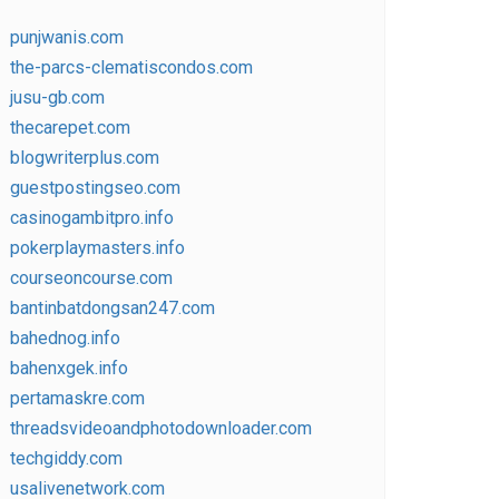
punjwanis.com
the-parcs-clematiscondos.com
jusu-gb.com
thecarepet.com
blogwriterplus.com
guestpostingseo.com
casinogambitpro.info
pokerplaymasters.info
courseoncourse.com
bantinbatdongsan247.com
bahednog.info
bahenxgek.info
pertamaskre.com
threadsvideoandphotodownloader.com
techgiddy.com
usalivenetwork.com