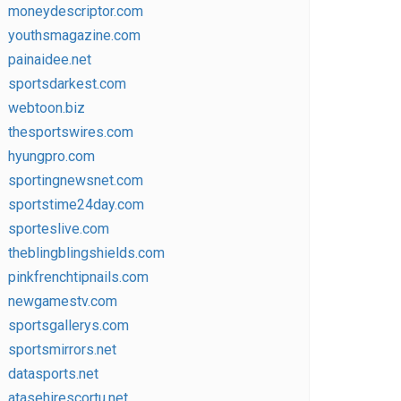
moneydescriptor.com
youthsmagazine.com
painaidee.net
sportsdarkest.com
webtoon.biz
thesportswires.com
hyungpro.com
sportingnewsnet.com
sportstime24day.com
sporteslive.com
theblingblingshields.com
pinkfrenchtipnails.com
newgamestv.com
sportsgallerys.com
sportsmirrors.net
datasports.net
atasehirescortu.net