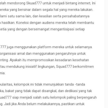
lah mendorong Skuad777 untuk menjadi bintang internet; Ini
ereka yang bersinar dalam segala hal yang mereka lakukan.
ami satu sama lain, dan keaslian serta persahabatannya
ka hasilkan. Koneksi dengan audiens mereka telah membantu
tia yang dengan bersemangat mengantisipasi setiap
d777 juga menggunakan platform mereka untuk selamanya.
n organisasi amal dan menggunakan pengaruhnya untuk
enting. Apakah itu mempromosikan kesadaran kesehatan
atau mendukung inisiatif lingkungan, Squad777 berkomitmen
nia.
laritas, kelompok ini tidak menunjukkan tanda -tanda
, bakat yang tidak dapat disangkal, dan dedikasi yang tak
quad777 siap menjadi salah satu kelompok paling berpengaruh
ng. Jadi jika Anda belum melakukannya, pastikan untuk