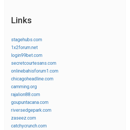
Links
stagehubs.com
1x2forum.net
login99bet.com
secretcourtesans.com
onlinebahisforum1.com
chicagoheadline.com
camming.org
rajalion88.com
goupuntacana.com
riversedgepark.com
zaseez.com
catchycrunch.com