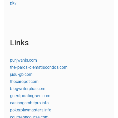
pkv
Links
punjwanis.com
the-parcs-clematiscondos.com
jusu-gb.com
thecarepet.com
blogwriterplus.com
guestpostingseo.com
casinogambitpro.info
pokerplaymasters.info
courseoncourse.com