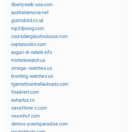
libertywalk-usa.com
australiamovie.net
gizmobird.co.uk
mp3djsong.com
coursdanglaistoulouse.com
neptunuslex.com
auguri-di-natale.info
michelewatch.us
omega--watches.us
breitling-watches.us
tgarnettcentrallautoads.com
fixadvert.com
autopluz.co
save3time-c.com
vexonhcf.com
demos-pixelsparadise.com
mediatitude.com