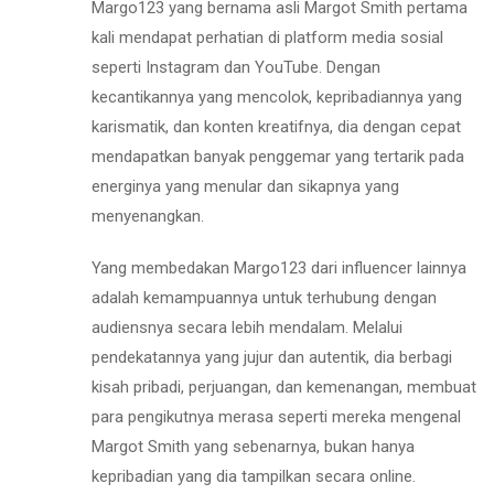
Margo123 yang bernama asli Margot Smith pertama
kali mendapat perhatian di platform media sosial
seperti Instagram dan YouTube. Dengan
kecantikannya yang mencolok, kepribadiannya yang
karismatik, dan konten kreatifnya, dia dengan cepat
mendapatkan banyak penggemar yang tertarik pada
energinya yang menular dan sikapnya yang
menyenangkan.
Yang membedakan Margo123 dari influencer lainnya
adalah kemampuannya untuk terhubung dengan
audiensnya secara lebih mendalam. Melalui
pendekatannya yang jujur ​​dan autentik, dia berbagi
kisah pribadi, perjuangan, dan kemenangan, membuat
para pengikutnya merasa seperti mereka mengenal
Margot Smith yang sebenarnya, bukan hanya
kepribadian yang dia tampilkan secara online.