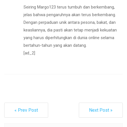
Seiring Margo123 terus tumbuh dan berkembang,
jelas bahwa pengaruhnya akan terus berkembang.
Dengan perpaduan unik antara pesona, bakat, dan
keasliannya, dia pasti akan tetap menjadi kekuatan
yang harus diperhitungkan di dunia online selama
bertahun-tahun yang akan datang.
[ad_2]
« Prev Post
Next Post »