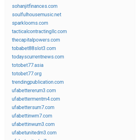
sohanjitfinances.com
soulfulhousemusic.net
sparklooms.com
tacticalcontractingllc.com
thecapitalpowers.com
tobabet88slot3.com
todayscurrentnews.com
totobet77.asia
totobet77.org
trendingpublication.com
ufabettererum3.com
ufabettermentm4.com
ufabettersum7.com
ufabettinwm7.com
ufabettinwum3.com
ufabetunitedm3.com