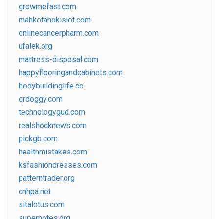
growmefast.com
mahkotahokislot.com
onlinecancerpharm.com
ufalek.org
mattress-disposal.com
happyflooringandcabinets.com
bodybuildinglife.co
qrdoggy.com
technologygud.com
realshocknews.com
pickgb.com
healthmistakes.com
ksfashiondresses.com
patterntrader.org
cnhpa.net
sitalotus.com
supernotes.org