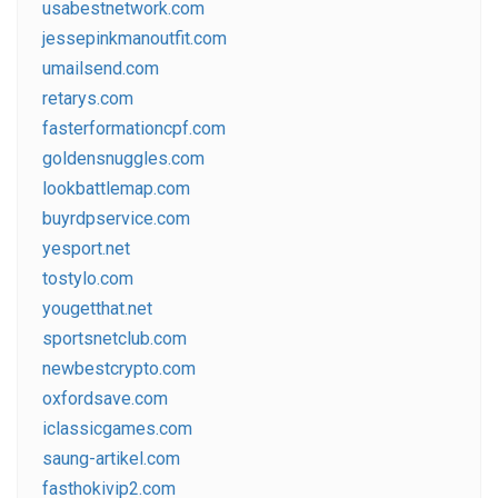
usabestnetwork.com
jessepinkmanoutfit.com
umailsend.com
retarys.com
fasterformationcpf.com
goldensnuggles.com
lookbattlemap.com
buyrdpservice.com
yesport.net
tostylo.com
yougetthat.net
sportsnetclub.com
newbestcrypto.com
oxfordsave.com
iclassicgames.com
saung-artikel.com
fasthokivip2.com