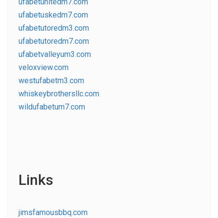
ufabetunitedm7.com
ufabetuskedm7.com
ufabetutoredm3.com
ufabetutoredm7.com
ufabetvalleyum3.com
veloxview.com
westufabetm3.com
whiskeybrothersllc.com
wildufabetum7.com
Links
jimsfamousbbq.com