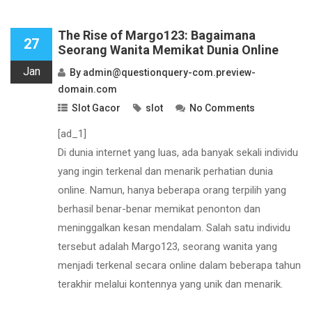
The Rise of Margo123: Bagaimana
27
Seorang Wanita Memikat Dunia Online
Jan
By
admin@questionquery-com.preview-
domain.com
Slot Gacor
slot
No Comments
[ad_1]
Di dunia internet yang luas, ada banyak sekali individu
yang ingin terkenal dan menarik perhatian dunia
online. Namun, hanya beberapa orang terpilih yang
berhasil benar-benar memikat penonton dan
meninggalkan kesan mendalam. Salah satu individu
tersebut adalah Margo123, seorang wanita yang
menjadi terkenal secara online dalam beberapa tahun
terakhir melalui kontennya yang unik dan menarik.