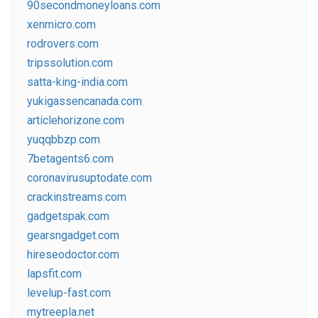
90secondmoneyloans.com
xenmicro.com
rodrovers.com
tripssolution.com
satta-king-india.com
yukigassencanada.com
articlehorizone.com
yuqqbbzp.com
7betagents6.com
coronavirusuptodate.com
crackinstreams.com
gadgetspak.com
gearsngadget.com
hireseodoctor.com
lapsfit.com
levelup-fast.com
mytreepla.net