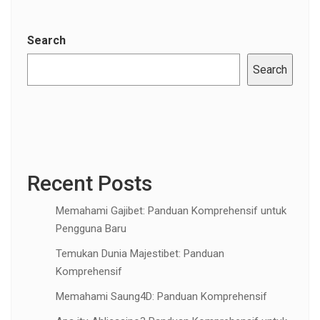
Search
Search
Recent Posts
Memahami Gajibet: Panduan Komprehensif untuk
Pengguna Baru
Temukan Dunia Majestibet: Panduan
Komprehensif
Memahami Saung4D: Panduan Komprehensif