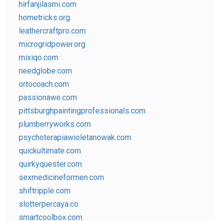
hirfanjilasmi.com
hometricks.org
leathercraftpro.com
microgridpower.org
mixiqo.com
needglobe.com
ortocoach.com
passionawe.com
pittsburghpaintingprofessionals.com
plumberryworks.com
psychoterapiawioletanowak.com
quickultimate.com
quirkyquester.com
sexmedicineformen.com
shiftripple.com
slotterpercaya.co
smartcoolbox.com