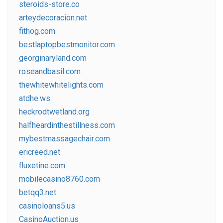
steroids-store.co
arteydecoracion.net
fithog.com
bestlaptopbestmonitor.com
georginaryland.com
roseandbasil.com
thewhitewhitelights.com
atdhe.ws
heckrodtwetland.org
halfheardinthestillness.com
mybestmassagechair.com
ericreed.net
fluxetine.com
mobilecasino8760.com
betqq3.net
casinoloans5.us
CasinoAuction.us