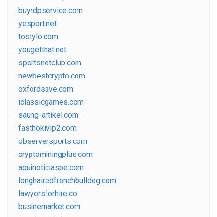
buyrdpservice.com
yesport.net
tostylo.com
yougetthat.net
sportsnetclub.com
newbestcrypto.com
oxfordsave.com
iclassicgames.com
saung-artikel.com
fasthokivip2.com
observersports.com
cryptominingplus.com
aquinoticiaspe.com
longhairedfrenchbulldog.com
lawyersforhire.co
businemarket.com