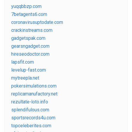
yuqqbbzp.com
7betagents6.com
coronavirusuptodate.com
crackinstreams.com
gadgetspak.com
gearsngadget.com
hireseodoctor.com
lapsfit.com
levelup-fast.com
mytreepla.net
pokersimulations.com
replicamanufactory.net
rezultate-loto.info
splendifulous.com
sportsrecords4u.com
topceleberites.com