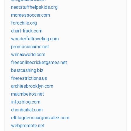
neatstuffhelpskids.org
moraessoccer.com
forochile.org
chart-track.com
wonderfultraveling.com
promocioname.net
wimaxworld.com
freeonlinecricketgames.net
bestcashing.biz
firerestrictions.us
archiesbrooklyn.com
muambeiros.net
infozblog.com
chonbaihat.com
elblogdeoscargonzalez.com
webpromote.net