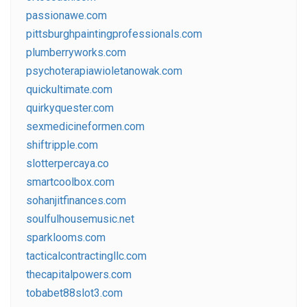
passionawe.com
pittsburghpaintingprofessionals.com
plumberryworks.com
psychoterapiawioletanowak.com
quickultimate.com
quirkyquester.com
sexmedicineformen.com
shiftripple.com
slotterpercaya.co
smartcoolbox.com
sohanjitfinances.com
soulfulhousemusic.net
sparklooms.com
tacticalcontractingllc.com
thecapitalpowers.com
tobabet88slot3.com