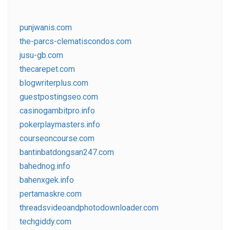
punjwanis.com
the-parcs-clematiscondos.com
jusu-gb.com
thecarepet.com
blogwriterplus.com
guestpostingseo.com
casinogambitpro.info
pokerplaymasters.info
courseoncourse.com
bantinbatdongsan247.com
bahednog.info
bahenxgek.info
pertamaskre.com
threadsvideoandphotodownloader.com
techgiddy.com