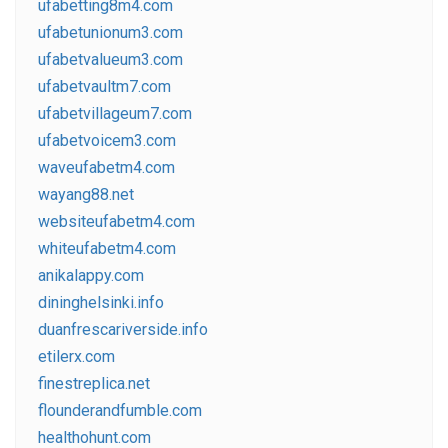
ufabetting8m4.com
ufabetunionum3.com
ufabetvalueum3.com
ufabetvaultm7.com
ufabetvillageum7.com
ufabetvoicem3.com
waveufabetm4.com
wayang88.net
websiteufabetm4.com
whiteufabetm4.com
anikalappy.com
dininghelsinki.info
duanfrescariverside.info
etilerx.com
finestreplica.net
flounderandfumble.com
healthohunt.com