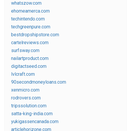
whatszow.com
ehomeamerca.com
techintendo.com
techgreenpure.com
bestdropshipstore.com
cartelreviews.com
surfsway.com
nailartproduct.com
digitactseed.com
lvlcraft.com
90secondmoneyloans.com
xenmicro.com
rodrovers.com
tripssolution.com
satta-king-india.com
yukigassencanada.com
articlehorizone.com