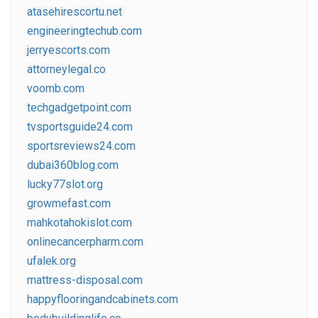
atasehirescortu.net
engineeringtechub.com
jerryescorts.com
attorneylegal.co
voomb.com
techgadgetpoint.com
tvsportsguide24.com
sportsreviews24.com
dubai360blog.com
lucky77slot.org
growmefast.com
mahkotahokislot.com
onlinecancerpharm.com
ufalek.org
mattress-disposal.com
happyflooringandcabinets.com