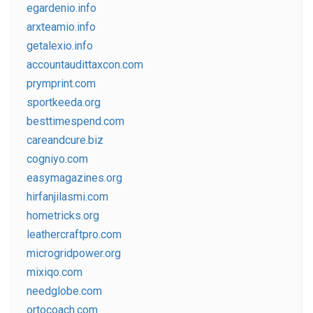
egardenio.info
arxteamio.info
getalexio.info
accountaudittaxcon.com
prymprint.com
sportkeeda.org
besttimespend.com
careandcure.biz
cogniyo.com
easymagazines.org
hirfanjilasmi.com
hometricks.org
leathercraftpro.com
microgridpower.org
mixiqo.com
needglobe.com
ortocoach.com