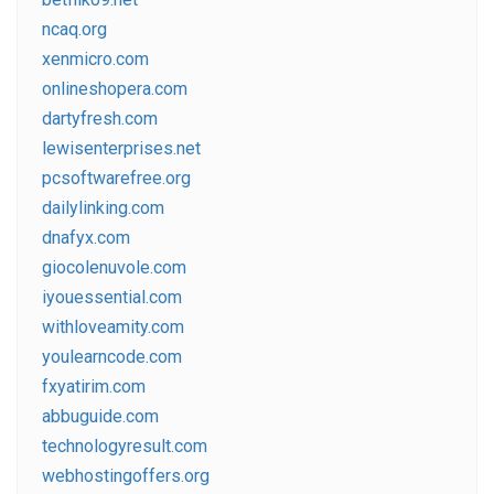
ncaq.org
xenmicro.com
onlineshopera.com
dartyfresh.com
lewisenterprises.net
pcsoftwarefree.org
dailylinking.com
dnafyx.com
giocolenuvole.com
iyouessential.com
withloveamity.com
youlearncode.com
fxyatirim.com
abbuguide.com
technologyresult.com
webhostingoffers.org