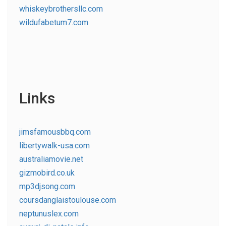
whiskeybrothersllc.com
wildufabetum7.com
Links
jimsfamousbbq.com
libertywalk-usa.com
australiamovie.net
gizmobird.co.uk
mp3djsong.com
coursdanglaistoulouse.com
neptunuslex.com