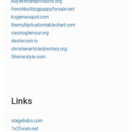
buyskincareproducts.org
frenchbulldogpuppyforsale.net
kogamasquid.com
themultiplicationtablechart.com
casinoglamour.org
dextercoin.io
christianarticledirectory.org
5homestyle.com
Links
stagehubs.com
1x2forum.net