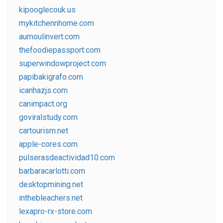
kipooglecouk.us
mykitchennhome.com
aumoulinvert.com
thefoodiepassport.com
superwindowproject.com
papibakigrafo.com
icanhazjs.com
canimpact.org
goviralstudy.com
cartourism.net
apple-cores.com
pulserasdeactividad10.com
barbaracarlotti.com
desktopmining.net
inthebleachers.net
lexapro-rx-store.com