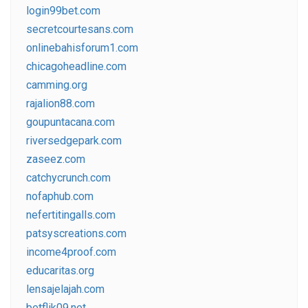
login99bet.com
secretcourtesans.com
onlinebahisforum1.com
chicagoheadline.com
camming.org
rajalion88.com
goupuntacana.com
riversedgepark.com
zaseez.com
catchycrunch.com
nofaphub.com
nefertitingalls.com
patsyscreations.com
income4proof.com
educaritas.org
lensajelajah.com
betflik09.net