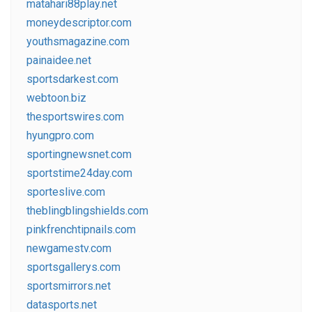
matahari88play.net
moneydescriptor.com
youthsmagazine.com
painaidee.net
sportsdarkest.com
webtoon.biz
thesportswires.com
hyungpro.com
sportingnewsnet.com
sportstime24day.com
sporteslive.com
theblingblingshields.com
pinkfrenchtipnails.com
newgamestv.com
sportsgallerys.com
sportsmirrors.net
datasports.net