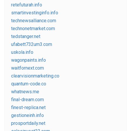
retefuturah.info
smartinvestinginfo.info
technewsalliance.com
technonetmarket.com
tedstanger.net
ufabett732um3.com
uskola.info
wagonpaints.info
waitfornext.com
clearvisionmarketing.co
quantum-code.co
whatnews.me
final-dream.com
finest-replica.net
gestioneinh.info
prosportdaily.net