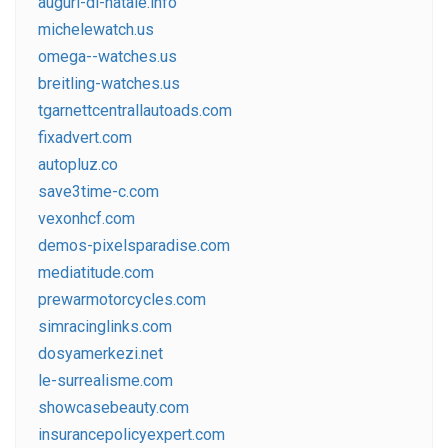
auguri-di-natale.info
michelewatch.us
omega--watches.us
breitling-watches.us
tgarnettcentrallautoads.com
fixadvert.com
autopluz.co
save3time-c.com
vexonhcf.com
demos-pixelsparadise.com
mediatitude.com
prewarmotorcycles.com
simracinglinks.com
dosyamerkezi.net
le-surrealisme.com
showcasebeauty.com
insurancepolicyexpert.com