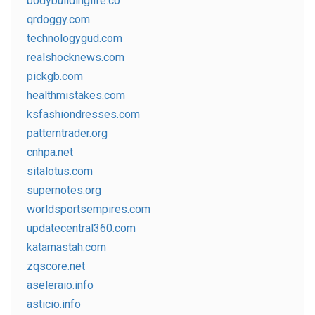
bodybuildinglife.co
qrdoggy.com
technologygud.com
realshocknews.com
pickgb.com
healthmistakes.com
ksfashiondresses.com
patterntrader.org
cnhpa.net
sitalotus.com
supernotes.org
worldsportsempires.com
updatecentral360.com
katamastah.com
zqscore.net
aseleraio.info
asticio.info