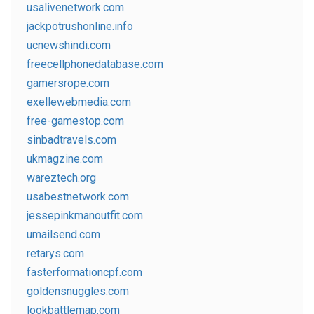
usalivenetwork.com
jackpotrushonline.info
ucnewshindi.com
freecellphonedatabase.com
gamersrope.com
exellewebmedia.com
free-gamestop.com
sinbadtravels.com
ukmagzine.com
wareztech.org
usabestnetwork.com
jessepinkmanoutfit.com
umailsend.com
retarys.com
fasterformationcpf.com
goldensnuggles.com
lookbattlemap.com