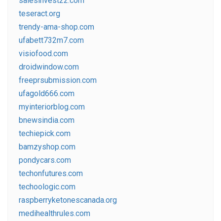
salesinvest22.com
teseract.org
trendy-ama-shop.com
ufabett732m7.com
visiofood.com
droidwindow.com
freeprsubmission.com
ufagold666.com
myinteriorblog.com
bnewsindia.com
techiepick.com
bamzyshop.com
pondycars.com
techonfutures.com
techoologic.com
raspberryketonescanada.org
medihealthrules.com