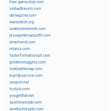
free-gamestop.com
sinbadtravels.com
ukmagzine.com
wareztech.org
usabestnetwork.com
jessepinkmanoutfit.com
umailsend.com
retarys.com
fasterformationcpf.com
goldensnuggles.com
lookbattlemap.com
buyrdpservice.com
yesport.net
tostylo.com
yougetthat.net
sportsnetclub.com
newbestcrypto.com