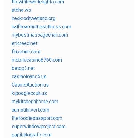
thewhitewhitelights.com
atdhe.ws
heckrodtwetland.org
halfheardinthestillness.com
mybestmassagechair.com
ericreed.net
fluxetine.com
mobilecasino8760.com
betqq3.net
casinoloans5.us
CasinoAuction.us
kipooglecouk.us
mykitchennhome.com
aumoulinvert.com
thefoodiepassport.com
superwindowproject.com
papibakigrafo.com