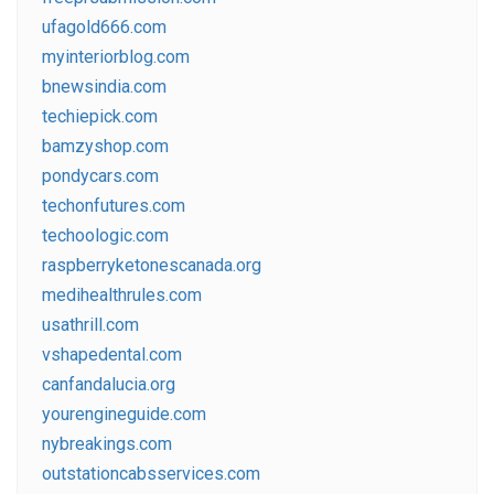
ufagold666.com
myinteriorblog.com
bnewsindia.com
techiepick.com
bamzyshop.com
pondycars.com
techonfutures.com
techoologic.com
raspberryketonescanada.org
medihealthrules.com
usathrill.com
vshapedental.com
canfandalucia.org
yourengineguide.com
nybreakings.com
outstationcabsservices.com