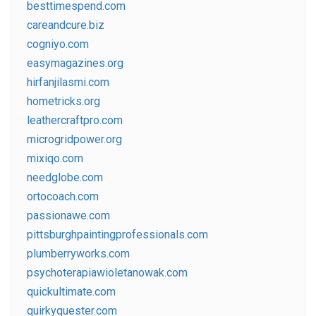
besttimespend.com
careandcure.biz
cogniyo.com
easymagazines.org
hirfanjilasmi.com
hometricks.org
leathercraftpro.com
microgridpower.org
mixiqo.com
needglobe.com
ortocoach.com
passionawe.com
pittsburghpaintingprofessionals.com
plumberryworks.com
psychoterapiawioletanowak.com
quickultimate.com
quirkyquester.com