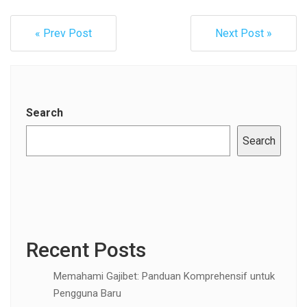
« Prev Post
Next Post »
Search
Search
Recent Posts
Memahami Gajibet: Panduan Komprehensif untuk
Pengguna Baru