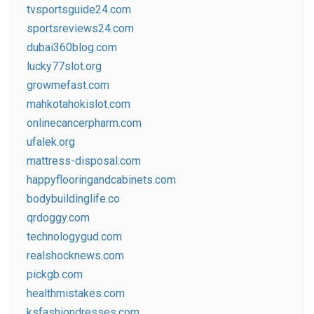
tvsportsguide24.com
sportsreviews24.com
dubai360blog.com
lucky77slot.org
growmefast.com
mahkotahokislot.com
onlinecancerpharm.com
ufalek.org
mattress-disposal.com
happyflooringandcabinets.com
bodybuildinglife.co
qrdoggy.com
technologygud.com
realshocknews.com
pickgb.com
healthmistakes.com
ksfashiondresses.com