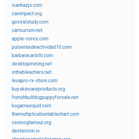
icanhazjs.com
canimpact.org
goviralstudy.com
cartourism.net
apple-cores.com
pulserasdeactividad10.com
barbaracarlotti.com
desktopmining.net
inthebleachers.net
lexapro-rx-store.com
buyskincareproducts.org
frenchbulldogpuppyforsale.net
kogamasquid.com
themultiplicationtablechart.com
casinoglamour.org
dextercoin.io