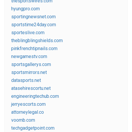
thesportswires.com
hyungpro.com
sportingnewsnet.com
sportstime24day.com
sporteslive.com
theblingblingshields.com
pinkfrenchtipnails.com
newgamestv.com
sportsgallerys.com
sportsmirrors.net
datasports.net
atasehirescortu.net
engineeringtechub.com
jerryescorts.com
attorneylegal.co
voomb.com
techgadgetpoint.com