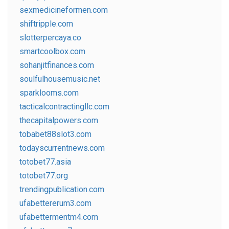
sexmedicineformen.com
shiftripple.com
slotterpercaya.co
smartcoolbox.com
sohanjitfinances.com
soulfulhousemusic.net
sparklooms.com
tacticalcontractingllc.com
thecapitalpowers.com
tobabet88slot3.com
todayscurrentnews.com
totobet77.asia
totobet77.org
trendingpublication.com
ufabettererum3.com
ufabettermentm4.com