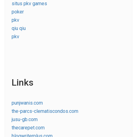
situs pkv games
poker
pkv
qiu qiu
pkv
Links
punjwanis.com
the-parcs-clematiscondos.com
jusu-gb.com
thecarepet.com
blogwriterplus.com