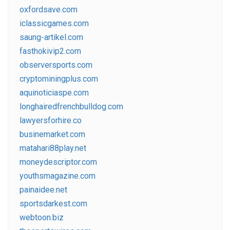
oxfordsave.com
iclassicgames.com
saung-artikel.com
fasthokivip2.com
observersports.com
cryptominingplus.com
aquinoticiaspe.com
longhairedfrenchbulldog.com
lawyersforhire.co
businemarket.com
matahari88play.net
moneydescriptor.com
youthsmagazine.com
painaidee.net
sportsdarkest.com
webtoon.biz