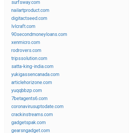
surfsway.com
nailartproduct.com
digitactseed.com
lvlcraft.com
90secondmoneyloans.com
xenmicro.com
rodrovers.com
tripssolution.com
satta-king-india.com
yukigassencanada.com
articlehorizone.com
yuqqbbzp.com
7betagents6.com
coronavirusuptodate.com
crackinstreams.com
gadgetspak.com
gearsngadget.com