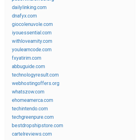
dailylinking.com
dnafyx.com
giocolenuvole.com
iyouessential.com
withloveamity.com
youlearncode.com
fxyatirim.com
abbuguide.com
technologyresult.com
webhostingoffers.org
whatszow.com
ehomeamerca.com
techintendo.com
techgreenpure.com
bestdropshipstore.com
cartelreviews.com