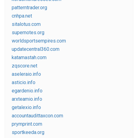
patterntrader.org
cnhpa.net
sitalotus.com
supernotes.org
worldsportsempires.com
updatecentral360.com
katamastah.com
zqscore.net
aseleraio.info
asticio.info
egardenio.info
arxteamio.info
getalexio.info
accountaudittaxcon.com
prymprint.com
sportkeeda.org