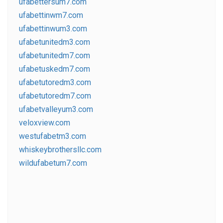
ufabettersum7.com
ufabettinwm7.com
ufabettinwum3.com
ufabetunitedm3.com
ufabetunitedm7.com
ufabetuskedm7.com
ufabetutoredm3.com
ufabetutoredm7.com
ufabetvalleyum3.com
veloxview.com
westufabetm3.com
whiskeybrothersllc.com
wildufabetum7.com